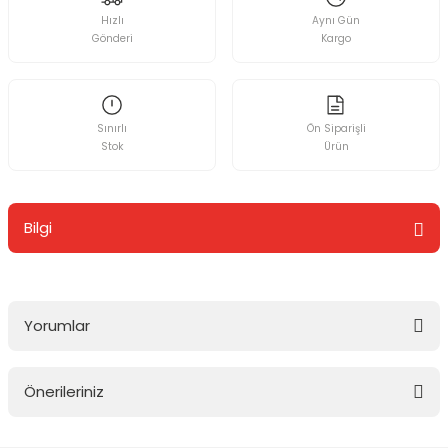
Hızlı
Aynı Gün
Gönderi
Kargo
Sınırlı
Ön Siparişli
Stok
Ürün
Bilgi
Yorumlar
Önerileriniz
Bu ürüne ilk yorumu siz yapın!
Bu ürünün fiyat bilgisi, resim, ürün açıklamalarında ve diğer