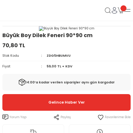
Büyük Boy Dilek Feneri 90*90 cm
70,80 TL
Stok Kodu
ZDG5HBUMVU
Fiyat
59,00 TL + KDV
14:00’a kadar verilen siparişler aynı gün kargoda!
Gelince Haber Ver
Yorum Yap
Paylaş