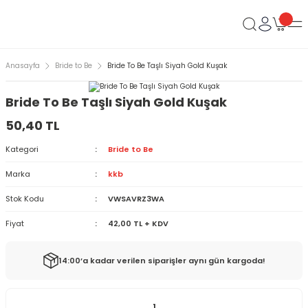
Anasayfa
Bride to Be
Bride To Be Taşlı Siyah Gold Kuşak
Bride To Be Taşlı Siyah Gold Kuşak
50,40 TL
Kategori
Bride to Be
Marka
kkb
Stok Kodu
VWSAVRZ3WA
Fiyat
42,00 TL + KDV
14:00’a kadar verilen siparişler aynı gün kargoda!