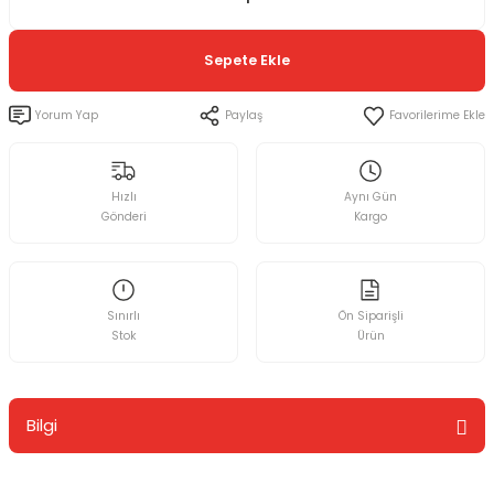
Sepete Ekle
Yorum Yap
Paylaş
Hızlı
Aynı Gün
Gönderi
Kargo
Sınırlı
Ön Siparişli
Stok
Ürün
Bilgi