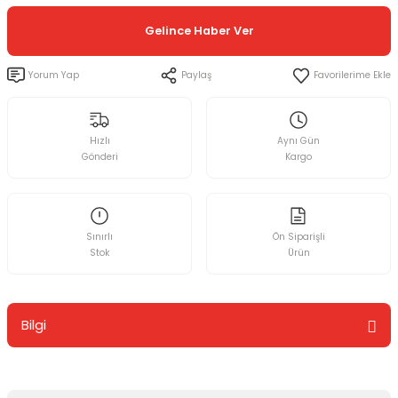
Gelince Haber Ver
Yorum Yap
Paylaş
Hızlı
Aynı Gün
Gönderi
Kargo
Sınırlı
Ön Siparişli
Stok
Ürün
Bilgi