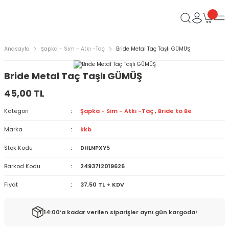
Anasayfa
Şapka - Sim - Atkı -Taç
Bride Metal Taç Taşlı GÜMÜŞ
Bride Metal Taç Taşlı GÜMÜŞ
45,00 TL
Kategori
Şapka - Sim - Atkı -Taç
,
Bride to Be
Marka
kkb
Stok Kodu
DHLNPXY5
Barkod Kodu
2493712019626
Fiyat
37,50 TL + KDV
14:00’a kadar verilen siparişler aynı gün kargoda!