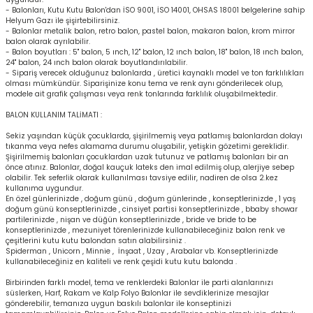
- Balonları, Kutu Kutu Balon'dan İSO 9001, İSO 14001, OHSAS 18001 belgelerine sahip
Helyum Gazı ile şişirtebilirsiniz.
- Balonlar metalik balon, retro balon, pastel balon, makaron balon, krom mirror
balon olarak ayrılabilir.
- Balon boyutları : 5'' balon, 5 ınch, 12'' balon, 12 ınch balon, 18'' balon, 18 ınch balon,
24'' balon, 24 ınch balon olarak boyutlandırılabilir.
- Sipariş verecek olduğunuz balonlarda , üretici kaynaklı model ve ton farklılıkları
olması mümkündür. Siparişinize konu tema ve renk aynı gönderilecek olup,
modele ait grafik çalışması veya renk tonlarında farklılık oluşabilmektedir.
BALON KULLANIM TALİMATI :
Sekiz yaşından küçük çocuklarda, şişirilmemiş veya patlamış balonlardan dolayı
tıkanma veya nefes alamama durumu oluşabilir, yetişkin gözetimi gereklidir.
Şişirilmemiş balonları çocuklardan uzak tutunuz ve patlamış balonları bir an
önce atınız. Balonlar, doğal kauçuk lateks den imal edilmiş olup, alerjiye sebep
olabilir. Tek seferlik olarak kullanılması tavsiye edilir, nadiren de olsa 2.kez
kullanıma uygundur.
En özel günlerinizde , doğum günü , doğum günlerinde , konseptlerinizde , 1 yaş
doğum günü konseptlerinizde , cinsiyet partisi konseptlerinizde , bbaby showar
partilerinizde , nişan ve düğün konseptlerinizde , bride ve bride to be
konseptlerinizde , mezuniyet törenlerinizde kullanabileceğiniz balon renk ve
çeşitlerini kutu kutu balondan satın alabilirsiniz .
Spiderman , Unicorn , Minnie , İnşaat , Uzay , Arabalar vb. Konseptlerinizde
kullanabileceğiniz en kaliteli ve renk çeşidi kutu kutu balonda .
Birbirinden farklı model, tema ve renklerdeki Balonlar ile parti alanlarınızı
süslerken, Harf, Rakam ve Kalp Folyo Balonlar ile sevdiklerinize mesajlar
gönderebilir, temanıza uygun baskılı balonlar ile konseptinizi