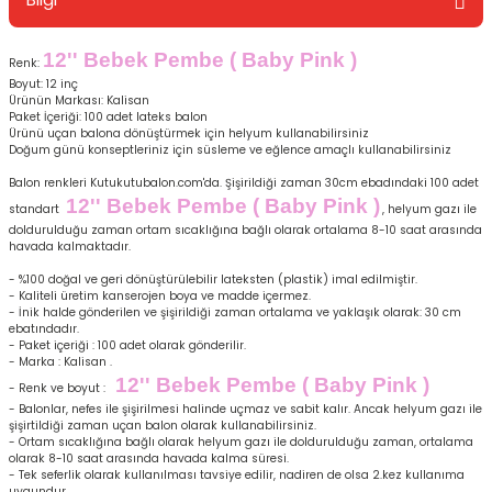
12'' Bebek Pembe ( Baby Pink )
Renk:
Boyut: 12 inç
Ürünün Markası: Kalisan
Paket İçeriği: 100 adet lateks balon
Ürünü uçan balona dönüştürmek için helyum kullanabilirsiniz
Doğum günü konseptleriniz için süsleme ve eğlence amaçlı kullanabilirsiniz
Balon renkleri Kutukutubalon.com'da. Şişirildiği zaman 30cm ebadındaki 100 adet
12'' Bebek Pembe ( Baby Pink )
standart
, helyum gazı ile
doldurulduğu zaman ortam sıcaklığına bağlı olarak ortalama 8-10 saat arasında
havada kalmaktadır.
- %100 doğal ve geri dönüştürülebilir lateksten (plastik) imal edilmiştir.
- Kaliteli üretim kanserojen boya ve madde içermez.
- İnik halde gönderilen ve şişirildiği zaman ortalama ve yaklaşık olarak: 30 cm
ebatındadır.
- Paket içeriği : 100 adet olarak gönderilir.
- Marka : Kalisan .
12'' Bebek Pembe ( Baby Pink )
- Renk ve boyut :
- Balonlar, nefes ile şişirilmesi halinde uçmaz ve sabit kalır. Ancak helyum gazı ile
şişirtildiği zaman uçan balon olarak kullanabilirsiniz.
- Ortam sıcaklığına bağlı olarak helyum gazı ile doldurulduğu zaman, ortalama
olarak 8-10 saat arasında havada kalma süresi.
- Tek seferlik olarak kullanılması tavsiye edilir, nadiren de olsa 2.kez kullanıma
uygundur.