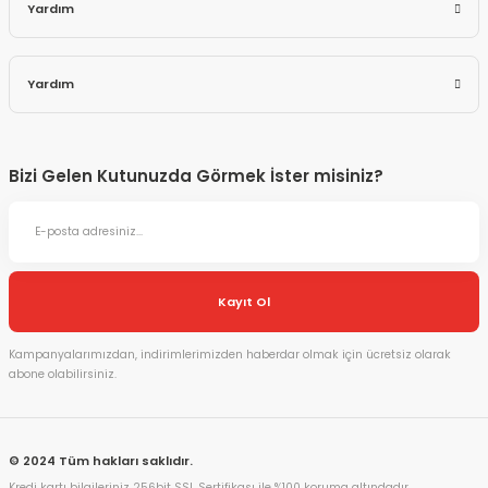
Yardım
Yardım
Bizi Gelen Kutunuzda Görmek İster misiniz?
Kayıt Ol
Kampanyalarımızdan, indirimlerimizden haberdar olmak için ücretsiz olarak
abone olabilirsiniz.
© 2024 Tüm hakları saklıdır.
Kredi kartı bilgileriniz 256bit SSL Sertifikası ile %100 koruma altındadır.