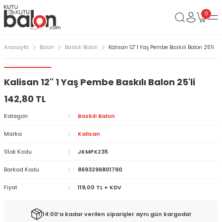
0
Anasayfa
Balon
Baskılı Balon
Kalisan 12'' 1 Yaş Pembe Baskılı Balon 25'li
Kalisan 12'' 1 Yaş Pembe Baskılı Balon 25'li
142,80 TL
Kategori
Baskılı Balon
Marka
Kalisan
Stok Kodu
JKMPXZ35
Barkod Kodu
8693296801790
Fiyat
119,00 TL + KDV
14:00’a kadar verilen siparişler aynı gün kargoda!