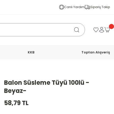
Canlı Yardım
Sipariş Takip
KKB
Toptan Alışveriş
Balon Süsleme Tüyü 100lü -
Beyaz-
58,79 TL