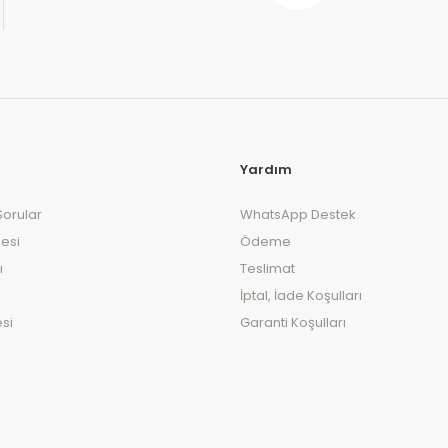
Yardım
Sorular
WhatsApp Destek
esi
Ödeme
ı
Teslimat
İptal, İade Koşulları
si
Garanti Koşulları