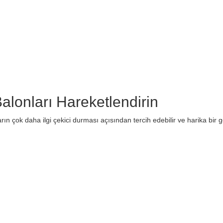
lonları Hareketlendirin
ın çok daha ilgi çekici durması açısından tercih edebilir ve harika bir g
rda yetersiz gördüğünüz noktaları öneri formunu kullanarak tarafımıza il
Bu ürüne ilk yorumu siz yapın!