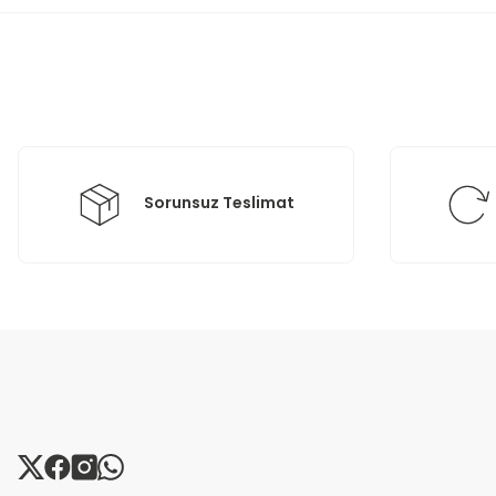
Ürün resmi kalitesiz, bozuk veya görüntülenemiyor.
Ürün açıklamasında eksik bilgiler bulunuyor.
Ürün bilgilerinde hatalar bulunuyor.
Ürün fiyatı diğer sitelerden daha pahalı.
Bu ürüne benzer farklı alternatifler olmalı.
Sorunsuz Teslimat