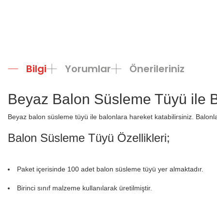
Bilgi
Yorumlar
Önerileriniz
Beyaz Balon Süsleme Tüyü ile Ba
Beyaz balon süsleme tüyü ile balonlara hareket katabilirsiniz. Balonlar
Balon Süsleme Tüyü Özellikleri
;
Paket içerisinde 100 adet balon süsleme tüyü yer almaktadır.
Birinci sınıf malzeme kullanılarak üretilmiştir.
Bu ürünün fiyat bilgisi, resim, ürün açıklamalarında ve diğer konula
Görüş ve önerileriniz için teşekkür ederiz.