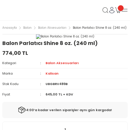
Anasayfa
Balon
Balon Aksesuarları
Balon Parlatıcı Shine 8 oz. (240 ml)
Balon Parlatıcı Shine 8 oz. (240 ml)
774,00 TL
Kategori
Balon Aksesuarları
Marka
Kalisan
Stok Kodu
UBGBRV489B
Fiyat
645,00 TL + KDV
14:00’a kadar verilen siparişler aynı gün kargoda!