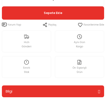
Sepete Ekle
Yorum Yap
Paylaş
Hızlı
Aynı Gün
Gönderi
Kargo
Sınırlı
Ön Siparişli
Stok
Ürün
Bilgi