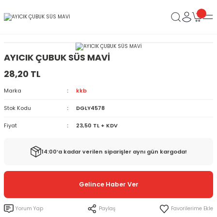
AYICIK ÇUBUK SÜS MAVİ
28,20 TL
Marka
kkb
Stok Kodu
DGLY4578
Fiyat
23,50 TL + KDV
14:00’a kadar verilen siparişler aynı gün kargoda!
Gelince Haber Ver
Yorum Yap
Paylaş