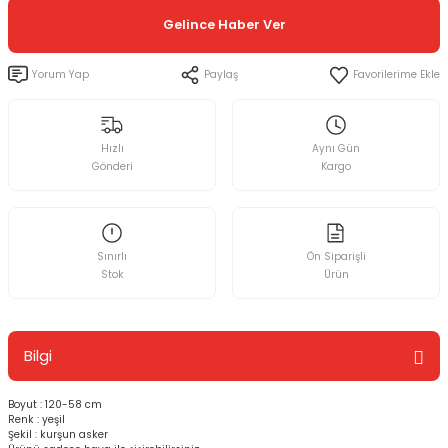
Gelince Haber Ver
Yorum Yap
Paylaş
Hızlı
Aynı Gün
Gönderi
Kargo
Sınırlı
Ön Siparişli
Stok
Ürün
Bilgi
Boyut : 120-58 cm
Renk : yeşil
Şekil : kurşun asker