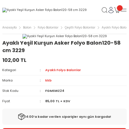
Anasayfa
Balon
Folyo Balonlar
Çeşitli Folyo Balonlar
Ayaklı Folyo Balon
Ayaklı Yeşil Kurşun Asker Folyo Balon120-58
cm 3229
102,00 TL
Kategori
Ayaklı Folyo Balonlar
Marka
kkb
Stok Kodu
FGMSWZ24
Fiyat
85,00 TL + KDV
14:00’a kadar verilen siparişler aynı gün kargoda!