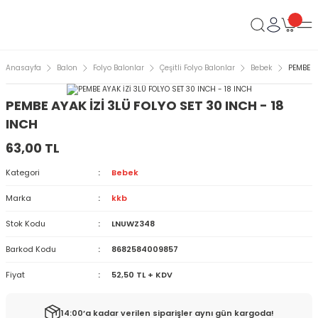
Anasayfa
Balon
Folyo Balonlar
Çeşitli Folyo Balonlar
Bebek
PEMBE A
PEMBE AYAK İZİ 3LÜ FOLYO SET 30 INCH - 18
INCH
63,00 TL
Kategori
Bebek
Marka
kkb
Stok Kodu
LNUWZ348
Barkod Kodu
8682584009857
Fiyat
52,50 TL + KDV
14:00’a kadar verilen siparişler aynı gün kargoda!