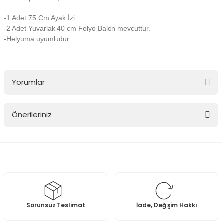
-1 Adet 75 Cm Ayak İzi
-2 Adet Yuvarlak 40 cm Folyo Balon mevcuttur.
-Helyuma uyumludur.
Yorumlar
Önerileriniz
Bu ürüne ilk yorumu siz yapın!
Bu ürünün fiyat bilgisi, resim, ürün açıklamalarında ve diğer
konularda yetersiz gördüğünüz noktaları öneri formunu kullanarak
Yorum Yaz
tarafımıza iletebilirsiniz.
Görüş ve önerileriniz için teşekkür ederiz.
Ürün resmi kalitesiz, bozuk veya görüntülenemiyor.
Sorunsuz Teslimat
İade, Değişim Hakkı
Ürün açıklamasında eksik bilgiler bulunuyor.
Ürün bilgilerinde hatalar bulunuyor.