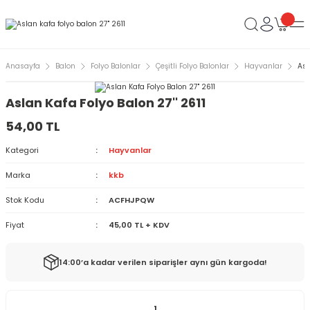
Anasayfa
Balon
Folyo Balonlar
Çeşitli Folyo Balonlar
Hayvanlar
Asl
Aslan Kafa Folyo Balon 27'' 2611
54,00 TL
Kategori
Hayvanlar
Marka
kkb
Stok Kodu
ACFHJPQW
Fiyat
45,00 TL + KDV
14:00’a kadar verilen siparişler aynı gün kargoda!