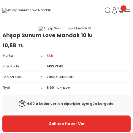
Ahşap Sunum Love Mandalı 10 lu
10,68 TL
Marka
kkb
Stok Kodu
AFKLYZ49
Barkod Kodu
2493710488097
Fiyat
8,90 TL + KDV
14:00’a kadar verilen siparişler aynı gün kargoda!
Gelince Haber Ver