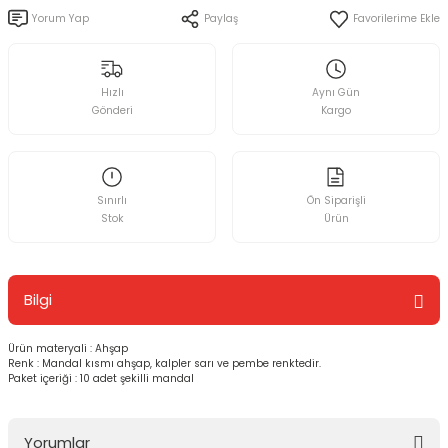
Yorum Yap
Paylaş
Hızlı
Aynı Gün
Gönderi
Kargo
Sınırlı
Ön Siparişli
Stok
Ürün
Bilgi
Ürün materyali : Ahşap
Renk : Mandal kısmı ahşap, kalpler sarı ve pembe renktedir.
Paket içeriği : 10 adet şekilli mandal
Yorumlar