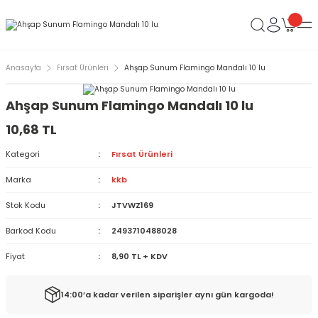
Anasayfa
Fırsat Ürünleri
Ahşap Sunum Flamingo Mandalı 10 lu
Ahşap Sunum Flamingo Mandalı 10 lu
10,68 TL
Kategori
Fırsat Ürünleri
Marka
kkb
Stok Kodu
JTVWZ169
Barkod Kodu
2493710488028
Fiyat
8,90 TL + KDV
14:00’a kadar verilen siparişler aynı gün kargoda!