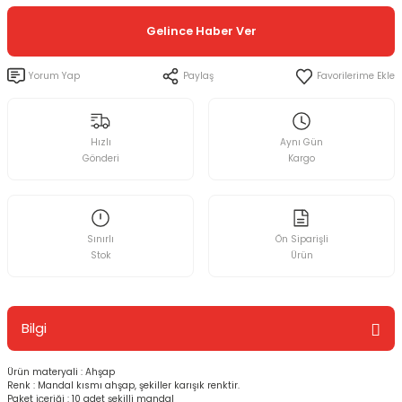
Gelince Haber Ver
Yorum Yap
Paylaş
Hızlı
Aynı Gün
Gönderi
Kargo
Sınırlı
Ön Siparişli
Stok
Ürün
Bilgi
Ürün materyali : Ahşap
Renk : Mandal kısmı ahşap, şekiller karışık renktir.
Paket içeriği : 10 adet şekilli mandal