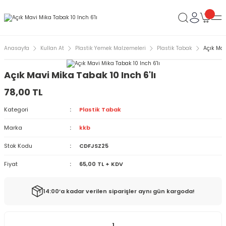
Anasayfa
Kullan At
Plastik Yemek Malzemeleri
Plastik Tabak
Açık Mav
Açık Mavi Mika Tabak 10 Inch 6'lı
78,00 TL
Kategori
Plastik Tabak
Marka
kkb
Stok Kodu
CDFJSZ25
Fiyat
65,00 TL + KDV
14:00’a kadar verilen siparişler aynı gün kargoda!