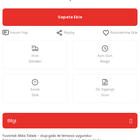
Sepete Ekle
Yorum Yap
Paylaş
Hızlı
Aynı Gün
Gönderi
Kargo
Sınırlı
Ön Siparişli
Stok
Ürün
Bilgi
Yuvarlak Mika Tabak - olup gıda ile temasa uygundur.