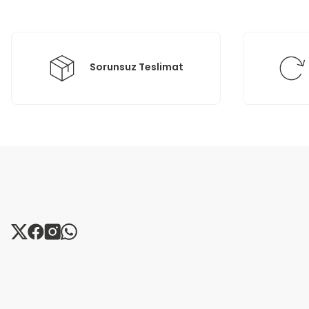
Ürün fiyatı diğer sitelerden daha pahalı.
Bu ürüne benzer farklı alternatifler olmalı.
Sorunsuz Teslimat