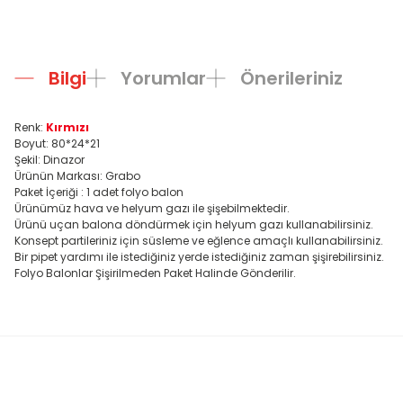
Bilgi
Yorumlar
Önerileriniz
Renk:
Kırmızı
Boyut: 80*24*21
Şekil: Dinazor
Ürünün Markası: Grabo
Paket İçeriği : 1 adet folyo balon
Ürünümüz hava ve helyum gazı ile şişebilmektedir.
Ürünü uçan balona döndürmek için helyum gazı kullanabilirsiniz.
Konsept partileriniz için süsleme ve eğlence amaçlı kullanabilirsiniz.
Bir pipet yardımı ile istediğiniz yerde istediğiniz zaman şişirebilirsiniz.
Folyo Balonlar Şişirilmeden Paket Halinde Gönderilir.
Bu ürünün fiyat bilgisi, resim, ürün açıklamalarında ve diğer konula
Görüş ve önerileriniz için teşekkür ederiz.
Ürün resmi kalitesiz, bozuk veya görüntülenemiyor.
Ürün açıklamasında eksik bilgiler bulunuyor.
Ürün bilgilerinde hatalar bulunuyor.