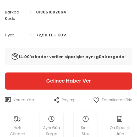
Barkod
013051002664
Kodu
Fiyat
72,50 TL + KDV
14:00’a kadar verilen siparişler aynı gün kargoda!
Gelince Haber Ver
Yorum Yap
Paylaş
Hızlı
Aynı Gün
Sınırlı
Ön Siparişli
Gönderi
Kargo
Stok
Ürün