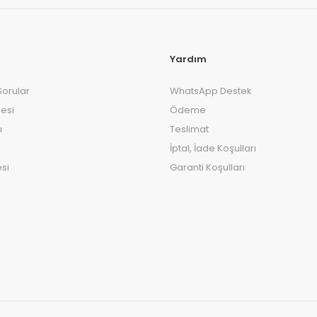
Yardım
Sorular
WhatsApp Destek
esi
Ödeme
ı
Teslimat
İptal, İade Koşulları
si
Garanti Koşulları