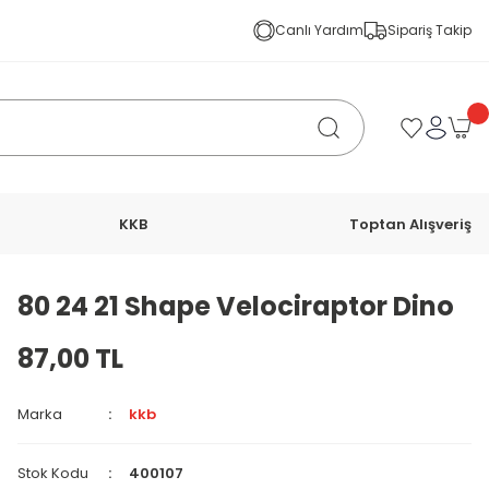
Canlı Yardım
Sipariş Takip
KKB
Toptan Alışveriş
80 24 21 Shape Velociraptor Dino
87,00 TL
Marka
kkb
Stok Kodu
400107