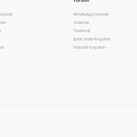
Yardım
Sorular
WhatsApp Destek
esi
Ödeme
ı
Teslimat
İptal, İade Koşulları
si
Garanti Koşulları