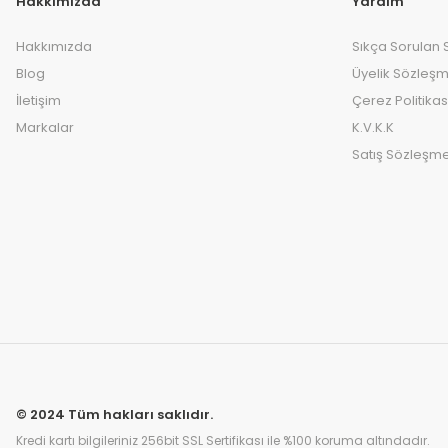
Hakkımızda
Yardım
Hakkımızda
Sıkça Sorulan 
Blog
Üyelik Sözleşm
İletişim
Çerez Politikas
Markalar
K.V.K.K
Satış Sözleşme
© 2024 Tüm hakları saklıdır.
Kredi kartı bilgileriniz 256bit SSL Sertifikası ile %100 koruma altındadır.