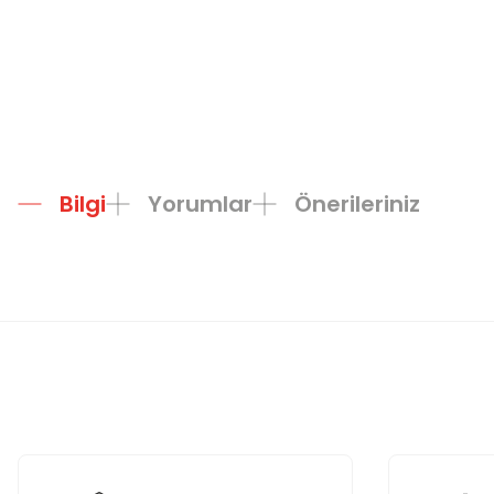
Bilgi
Yorumlar
Önerileriniz
Bu ürünün fiyat bilgisi, resim, ürün açıklamalarında ve diğer konula
Görüş ve önerileriniz için teşekkür ederiz.
Ürün resmi kalitesiz, bozuk veya görüntülenemiyor.
Ürün açıklamasında eksik bilgiler bulunuyor.
Ürün bilgilerinde hatalar bulunuyor.
Ürün fiyatı diğer sitelerden daha pahalı.
Bu ürüne benzer farklı alternatifler olmalı.