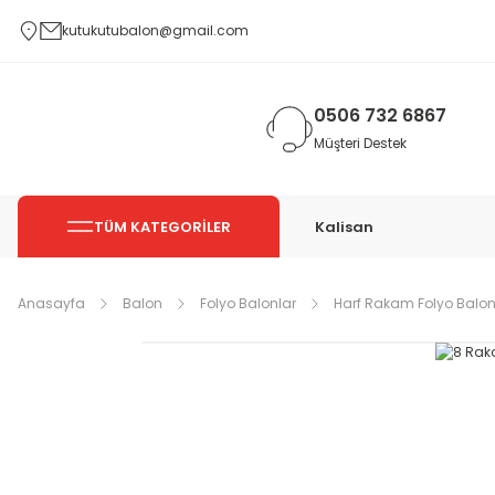
kutukutubalon@gmail.com
0506 732 6867
Müşteri Destek
TÜM KATEGORİLER
Kalisan
Anasayfa
Balon
Folyo Balonlar
Harf Rakam Folyo Balon