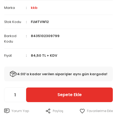
Marka
kkb
Stok Kodu
FLMTVW12
Barkod
8435102309799
Kodu
Fiyat
84,50 TL + KDV
14:00’a kadar verilen siparişler aynı gün kargoda!
Sepete Ekle
Yorum Yap
Paylaş