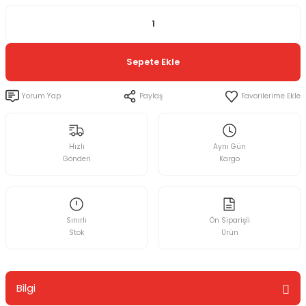
Sepete Ekle
Yorum Yap
Paylaş
Hızlı
Aynı Gün
Gönderi
Kargo
Sınırlı
Ön Siparişli
Stok
Ürün
Bilgi