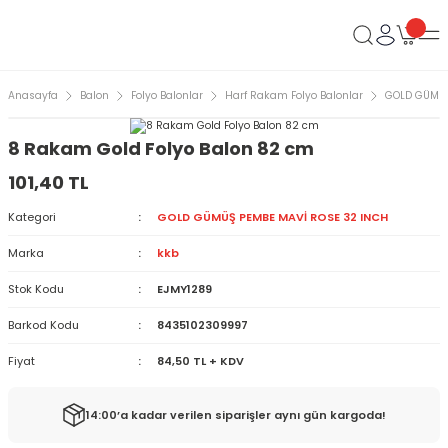
Anasayfa
Balon
Folyo Balonlar
Harf Rakam Folyo Balonlar
GOLD GÜMÜŞ
8 Rakam Gold Folyo Balon 82 cm
101,40 TL
Kategori
GOLD GÜMÜŞ PEMBE MAVİ ROSE 32 INCH
Marka
kkb
Stok Kodu
EJMY1289
Barkod Kodu
8435102309997
Fiyat
84,50 TL + KDV
14:00’a kadar verilen siparişler aynı gün kargoda!