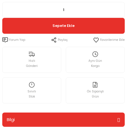
Sepete Ekle
Yorum Yap
Paylaş
Hızlı
Aynı Gün
Gönderi
Kargo
Sınırlı
Ön Siparişli
Stok
Ürün
Bilgi