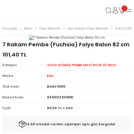
Anasayfa
Balon
Folyo Balonlar
Harf Rakam Folyo Balonlar
GOLD GÜMÜŞ
7 Rakam Pembe (Fuchsia) Folyo Balon 82 cm
101,40 TL
Kategori
GOLD GÜMÜŞ PEMBE MAVİ ROSE 32 INCH
Marka
kkb
Stok Kodu
BQRX4689
Barkod Kodu
8435102309881
Fiyat
84,50 TL + KDV
14:00’a kadar verilen siparişler aynı gün kargoda!