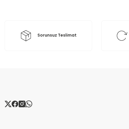
Ürün bilgilerinde hatalar bulunuyor.
Ürün fiyatı diğer sitelerden daha pahalı.
Bu ürüne benzer farklı alternatifler olmalı.
Sorunsuz Teslimat