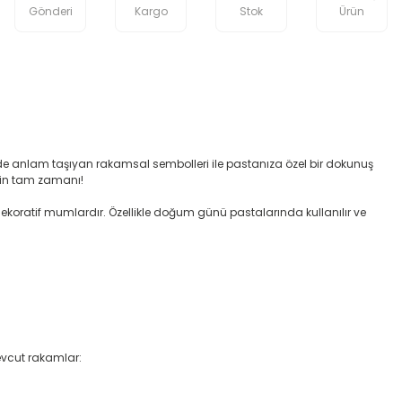
Gönderi
Kargo
Stok
Ürün
de anlam taşıyan rakamsal sembolleri ile pastanıza özel bir dokunuş
nin tam zamanı!
 dekoratif mumlardır. Özellikle doğum günü pastalarında kullanılır ve
Mevcut rakamlar: