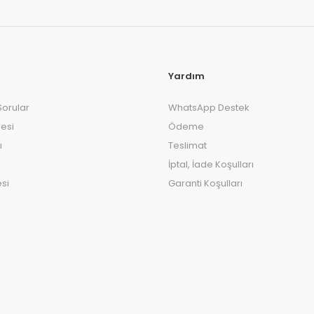
Yardım
Sorular
WhatsApp Destek
esi
Ödeme
ı
Teslimat
İptal, İade Koşulları
si
Garanti Koşulları