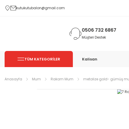
kutukutubalon@gmail.com
0506 732 6867
Müşteri Destek
TÜM KATEGORİLER
Kalisan
Anasayfa
Mum
Rakam Mum
metalize gold- gümüş m