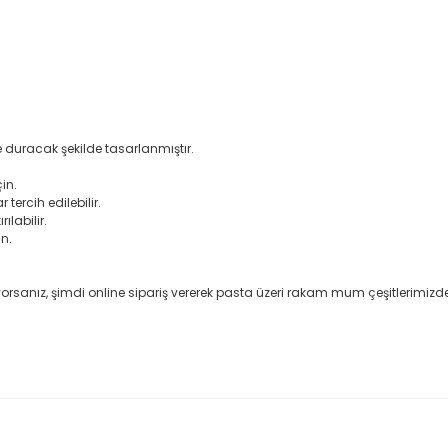
de duracak şekilde tasarlanmıştır.
in.
ercih edilebilir.
ılabilir.
n.
anız, şimdi online sipariş vererek pasta üzeri rakam mum çeşitlerimizden d
rda yetersiz gördüğünüz noktaları öneri formunu kullanarak tarafımıza il
Bu ürüne ilk yorumu siz yapın!
Yorum Yaz