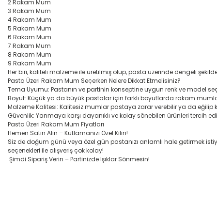
2 Rakam Mum
3 Rakam Mum
4 Rakam Mum
5 Rakam Mum
6 Rakam Mum
7 Rakam Mum
8 Rakam Mum
9 Rakam Mum
Her biri, kaliteli malzeme ile üretilmiş olup, pasta üzerinde dengeli şekil
Pasta Üzeri Rakam Mum Seçerken Nelere Dikkat Etmelisiniz?
Tema Uyumu: Pastanın ve partinin konseptine uygun renk ve model seç
Boyut: Küçük ya da büyük pastalar için farklı boyutlarda rakam mumlar t
Malzeme Kalitesi: Kalitesiz mumlar pastaya zarar verebilir ya da eğilip kır
Güvenlik: Yanmaya karşı dayanıklı ve kolay sönebilen ürünleri tercih edi
Pasta Üzeri Rakam Mum Fiyatları
Hemen Satın Alın – Kutlamanızı Özel Kılın!
Siz de doğum günü veya özel gün pastanızı anlamlı hale getirmek istiyors
seçenekleri ile alışveriş çok kolay!
Şimdi Sipariş Verin – Partinizde Işıklar Sönmesin!
Bu ürünün fiyat bilgisi, resim, ürün açıklamalarında ve diğer konula
Görüş ve önerileriniz için teşekkür ederiz.
Ürün resmi kalitesiz, bozuk veya görüntülenemiyor.
Ürün açıklamasında eksik bilgiler bulunuyor.