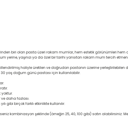
rinden biri olan pasta üzeri rakam mumlar, hem estetik görünümleri hem 
um yerine, yaşınızı ya da özel bir tarihi yansıtan rakam mum tercih etme
endirilmiş haliyle üretilen ve doğrudan pastanın üzerine yerleştirilebilen
rek 30 yaş doğum günü pastası için kullanılabilir.
ar.
atır.
 yoktur.
 ve daha fazlası.
gibi birçok farklı etkinlikte kullanılır.
lerseniz kombinasyon şeklinde (örneğin 25, 40, 100 gibi) satın alabilirsiniz. 