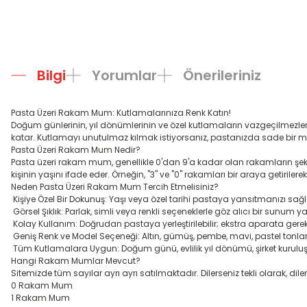
Bilgi
Yorumlar
Önerileriniz
Pasta Üzeri Rakam Mum: Kutlamalarınıza Renk Katın!
Doğum günlerinin, yıl dönümlerinin ve özel kutlamaların vazgeçilmezle
katar. Kutlamayı unutulmaz kılmak istiyorsanız, pastanızda sade bir m
Pasta Üzeri Rakam Mum Nedir?
Pasta üzeri rakam mum, genellikle 0'dan 9'a kadar olan rakamların şekill
kişinin yaşını ifade eder. Örneğin, "3" ve "0" rakamları bir araya getirile
Neden Pasta Üzeri Rakam Mum Tercih Etmelisiniz?
Kişiye Özel Bir Dokunuş: Yaşı veya özel tarihi pastaya yansıtmanızı sağl
Görsel Şıklık: Parlak, simli veya renkli seçeneklerle göz alıcı bir sunum yar
Kolay Kullanım: Doğrudan pastaya yerleştirilebilir; ekstra aparata gerek
Geniş Renk ve Model Seçeneği: Altın, gümüş, pembe, mavi, pastel tonlar
Tüm Kutlamalara Uygun: Doğum günü, evlilik yıl dönümü, şirket kuruluş yılı 
Hangi Rakam Mumlar Mevcut?
Sitemizde tüm sayılar ayrı ayrı satılmaktadır. Dilerseniz tekli olarak, di
0 Rakam Mum
1 Rakam Mum