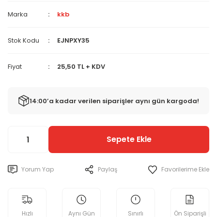
Marka
kkb
Stok Kodu
EJNPXY35
Fiyat
25,50 TL + KDV
14:00’a kadar verilen siparişler aynı gün kargoda!
Sepete Ekle
Yorum Yap
Paylaş
Hızlı
Aynı Gün
Sınırlı
Ön Siparişli