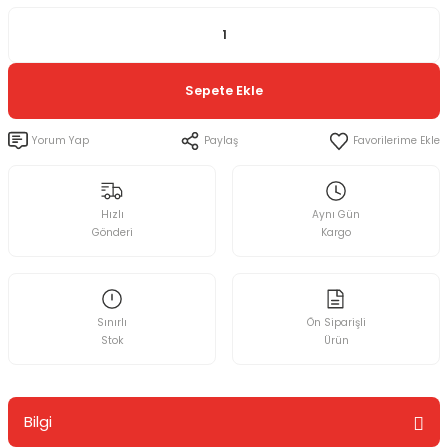
Sepete Ekle
Yorum Yap
Paylaş
Hızlı
Aynı Gün
Gönderi
Kargo
Sınırlı
Ön Siparişli
Stok
Ürün
Bilgi