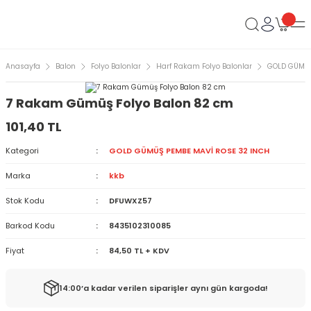
Anasayfa
Balon
Folyo Balonlar
Harf Rakam Folyo Balonlar
GOLD GÜMÜŞ
7 Rakam Gümüş Folyo Balon 82 cm
101,40 TL
Kategori
GOLD GÜMÜŞ PEMBE MAVİ ROSE 32 INCH
Marka
kkb
Stok Kodu
DFUWXZ57
Barkod Kodu
8435102310085
Fiyat
84,50 TL + KDV
14:00’a kadar verilen siparişler aynı gün kargoda!