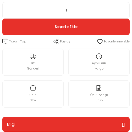
Sepete Ekle
Yorum Yap
Paylaş
Hızlı
Aynı Gün
Gönderi
Kargo
Sınırlı
Ön Siparişli
Stok
Ürün
Bilgi