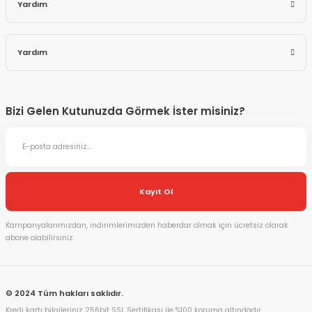
Yardım
Yardım
Bizi Gelen Kutunuzda Görmek İster misiniz?
Kayıt Ol
Kampanyalarımızdan, indirimlerimizden haberdar olmak için ücretsiz olarak
abone olabilirsiniz.
© 2024 Tüm hakları saklıdır.
Kredi kartı bilgileriniz 256bit SSL Sertifikası ile %100 koruma altındadır.