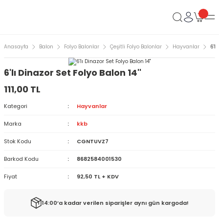
Anasayfa
Balon
Folyo Balonlar
Çeşitli Folyo Balonlar
Hayvanlar
6'l
6'lı Dinazor Set Folyo Balon 14''
111,00 TL
Kategori
Hayvanlar
Marka
kkb
Stok Kodu
CGNTUVZ7
Barkod Kodu
8682584001530
Fiyat
92,50 TL + KDV
14:00’a kadar verilen siparişler aynı gün kargoda!