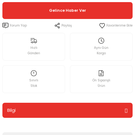
Gelince Haber Ver
Yorum Yap
Paylaş
Hızlı
Aynı Gün
Gönderi
Kargo
Sınırlı
Ön Siparişli
Stok
Ürün
Bilgi