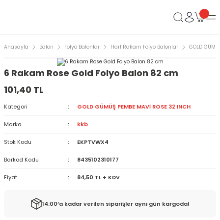
Anasayfa
Balon
Folyo Balonlar
Harf Rakam Folyo Balonlar
GOLD GÜMÜŞ
6 Rakam Rose Gold Folyo Balon 82 cm
101,40 TL
Kategori
GOLD GÜMÜŞ PEMBE MAVİ ROSE 32 INCH
Marka
kkb
Stok Kodu
EKPTVWX4
Barkod Kodu
8435102310177
Fiyat
84,50 TL + KDV
14:00’a kadar verilen siparişler aynı gün kargoda!