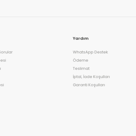
Yardım
Sorular
WhatsApp Destek
esi
Ödeme
ı
Teslimat
İptal, İade Koşulları
si
Garanti Koşulları