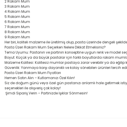
2 Rakam Mum
3 Rakam Mum
4 Rakam Mum
5 Rakam Mum
6 Rakam Mum
7 Rakam Mum
8 Rakam Mum
9 Rakam Mum
Her biri, kaliteli malzeme ile üretilmiş olup, pasta üzerinde dengeli şekil
Pasta Üzeri Rakam Mum Seçerken Nelere Dikkat Etmelisiniz?
Tema Uyumu: Pastanın ve partinin konseptine uygun renk ve model seç
Boyut: Küçük ya da büyük pastalar için farklı boyutlarda rakam mumlar t
Malzeme Kalitesi: Kalitesiz mumlar pastaya zarar verebilir ya da eğilip kır
Güvenlik: Yanmaya karşı dayanıklı ve kolay sönebilen ürünleri tercih edi
Pasta Üzeri Rakam Mum Fiyatları
Hemen Satın Alın – Kutlamanızı Özel Kılın!
Siz de doğum günü veya özel gün pastanızı anlamlı hale getirmek istiyors
seçenekleri ile alışveriş çok kolay!
Şimdi Sipariş Verin – Partinizde Işıklar Sönmesin!
Bu ürünün fiyat bilgisi, resim, ürün açıklamalarında ve diğer konula
Görüş ve önerileriniz için teşekkür ederiz.
Ürün resmi kalitesiz, bozuk veya görüntülenemiyor.