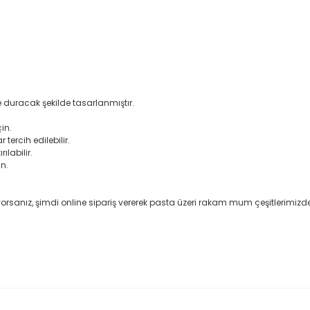
de duracak şekilde tasarlanmıştır.
in.
ercih edilebilir.
ılabilir.
n.
anız, şimdi online sipariş vererek pasta üzeri rakam mum çeşitlerimizden d
rda yetersiz gördüğünüz noktaları öneri formunu kullanarak tarafımıza il
Bu ürüne ilk yorumu siz yapın!