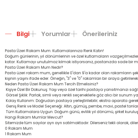
Bilgi
Yorumlar
Önerileriniz
Pasta Üzeri Rakam Mum: Kutlamalarınıza Renk Katın!
Doğum günlerinin, yıl dönümlerinin ve özel kutlamaların vazgeçilmezle
katar. Kutlamayı unutulmaz kılmak istiyorsanız, pastanızda sade bir m
Pasta Üzeri Rakam Mum Nedir?
Pasta üzeri rakam mum, genellikle 0'dan 9'a kadar olan rakamların şekill
kişinin yaşını ifade eder. Örneğin, "3" ve "0" rakamları bir araya getirile
Neden Pasta Üzeri Rakam Mum Tercih Etmelisiniz?
Kişiye Özel Bir Dokunuş: Yaşı veya özel tarihi pastaya yansıtmanızı sağl
Görsel Şıklık: Parlak, simli veya renkli seçeneklerle göz alıcı bir sunum yar
Kolay Kullanım: Doğrudan pastaya yerleştirilebilir; ekstra aparata gerek
Geniş Renk ve Model Seçeneği: Altın, gümüş, pembe, mavi, pastel tonlar
Tüm Kutlamalara Uygun: Doğum günü, evlilik yıl dönümü, şirket kuruluş yılı 
Hangi Rakam Mumlar Mevcut?
Sitemizde tüm sayılar ayrı ayrı satılmaktadır. Dilerseniz tekli olarak, di
0 Rakam Mum
1 Rakam Mum