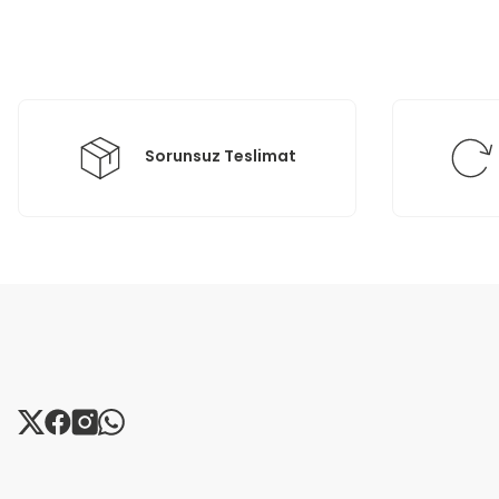
Ürün açıklamasında eksik bilgiler bulunuyor.
Ürün bilgilerinde hatalar bulunuyor.
Ürün fiyatı diğer sitelerden daha pahalı.
Bu ürüne benzer farklı alternatifler olmalı.
Sorunsuz Teslimat