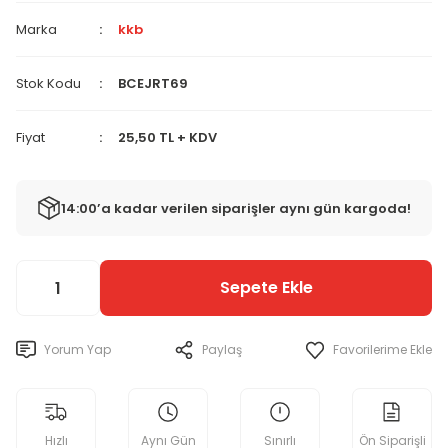
Marka
kkb
Stok Kodu
BCEJRT69
Fiyat
25,50 TL + KDV
14:00’a kadar verilen siparişler aynı gün kargoda!
Sepete Ekle
Yorum Yap
Paylaş
Hızlı
Aynı Gün
Sınırlı
Ön Siparişli