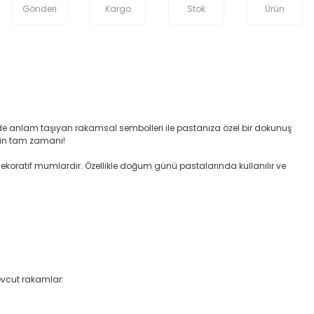
Gönderi
Kargo
Stok
Ürün
de anlam taşıyan rakamsal sembolleri ile pastanıza özel bir dokunuş
nin tam zamanı!
 dekoratif mumlardır. Özellikle doğum günü pastalarında kullanılır ve
Mevcut rakamlar: