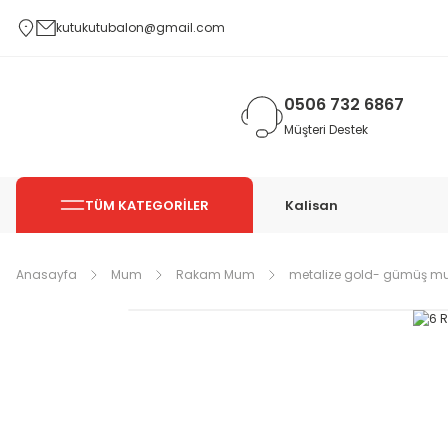
kutukutubalon@gmail.com
0506 732 6867
Müşteri Destek
TÜM KATEGORİLER
Kalisan
Anasayfa
Mum
Rakam Mum
metalize gold- gümüş m