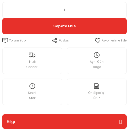
Sepete Ekle
Yorum Yap
Paylaş
Hızlı
Aynı Gün
Gönderi
Kargo
Sınırlı
Ön Siparişli
Stok
Ürün
Bilgi