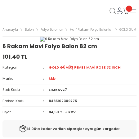
Anasayfa
Balon
Folyo Balonlar
Harf Rakam Folyo Balonlar
GOLD GÜMÜŞ
6 Rakam Mavi Folyo Balon 82 cm
101,40 TL
Kategori
GOLD GÜMÜŞ PEMBE MAVİ ROSE 32 INCH
Marka
kkb
Stok Kodu
EHJKNVZ7
Barkod Kodu
8435102309775
Fiyat
84,50 TL + KDV
14:00’a kadar verilen siparişler aynı gün kargoda!