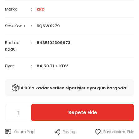
Marka
kkb
Stok Kodu
BQSWX279
Barkod
8435102309973
Kodu
Fiyat
84,50 TL + KDV
14:00’a kadar verilen siparişler aynı gün kargoda!
Sepete Ekle
Yorum Yap
Paylaş