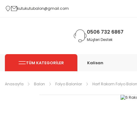
kutukutubalon@gmail.com
0506 732 6867
Müşteri Destek
TÜM KATEGORİLER
Kalisan
Anasayfa
Balon
Folyo Balonlar
Harf Rakam Folyo Balon