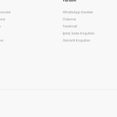
Yardım
Sorular
WhatsApp Destek
esi
Ödeme
ı
Teslimat
İptal, İade Koşulları
si
Garanti Koşulları