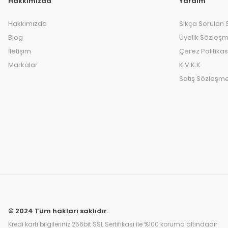
Hakkımızda
Yardım
Hakkımızda
Sıkça Sorulan 
Blog
Üyelik Sözleşm
İletişim
Çerez Politikas
Markalar
K.V.K.K
Satış Sözleşme
© 2024 Tüm hakları saklıdır.
Kredi kartı bilgileriniz 256bit SSL Sertifikası ile %100 koruma altındadır.