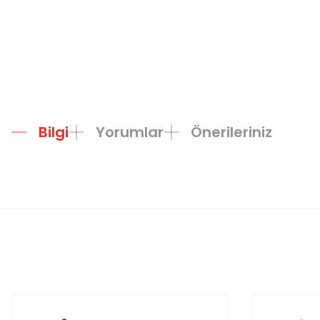
Bilgi
Yorumlar
Önerileriniz
Bu ürünün fiyat bilgisi, resim, ürün açıklamalarında ve diğer konula
Görüş ve önerileriniz için teşekkür ederiz.
Ürün resmi kalitesiz, bozuk veya görüntülenemiyor.
Ürün açıklamasında eksik bilgiler bulunuyor.
Ürün bilgilerinde hatalar bulunuyor.
Ürün fiyatı diğer sitelerden daha pahalı.
Bu ürüne benzer farklı alternatifler olmalı.