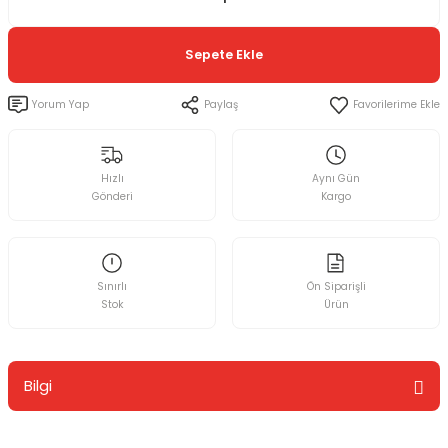
Sepete Ekle
Yorum Yap
Paylaş
Hızlı
Aynı Gün
Gönderi
Kargo
Sınırlı
Ön Siparişli
Stok
Ürün
Bilgi