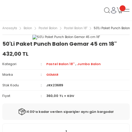
Anasayfa
Balon
Pastel Balon
Pastel Balon 18''
50'Li Paket Punch Balon 
50'Li Paket Punch Balon Gemar 45 cm 18''
432,00 TL
Kategori
Pastel Balon 18''
,
Jumbo Balon
Marka
GEMAR
Stok Kodu
JRX23689
Fiyat
360,00 TL + KDV
14:00’a kadar verilen siparişler aynı gün kargoda!