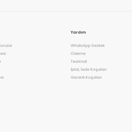
Yardım
Sorular
WhatsApp Destek
esi
Ödeme
ı
Teslimat
İptal, İade Koşulları
si
Garanti Koşulları