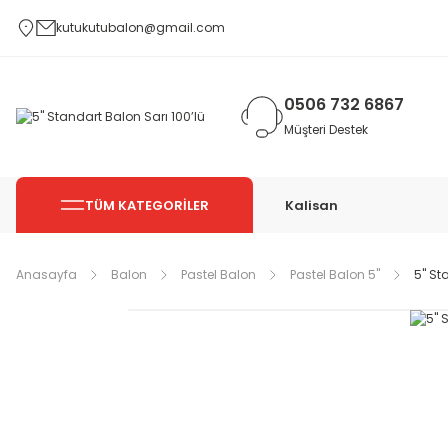
kutukutubalon@gmail.com
0506 732 6867
Müşteri Destek
TÜM KATEGORİLER
Kalisan
Anasayfa
Balon
Pastel Balon
Pastel Balon 5''
5'' S