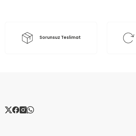
Ürün bilgilerinde hatalar bulunuyor.
Ürün fiyatı diğer sitelerden daha pahalı.
Bu ürüne benzer farklı alternatifler olmalı.
Sorunsuz Teslimat