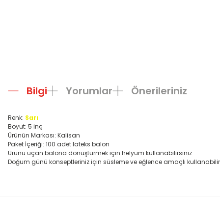
Bilgi
Yorumlar
Önerileriniz
Renk:
Sarı
Boyut: 5 inç
Ürünün Markası: Kalisan
Paket İçeriği: 100 adet lateks balon
Ürünü uçan balona dönüştürmek için helyum kullanabilirsiniz
Doğum günü konseptleriniz için süsleme ve eğlence amaçlı kullanabilir
Bu ürünün fiyat bilgisi, resim, ürün açıklamalarında ve diğer konula
Görüş ve önerileriniz için teşekkür ederiz.
Ürün resmi kalitesiz, bozuk veya görüntülenemiyor.
Ürün açıklamasında eksik bilgiler bulunuyor.