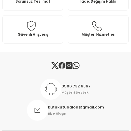
Sorunsuz Teslimat
İade, Değişim Hakkı
Ürün açıklamasında eksik bilgiler bulunuyor.
Ürün bilgilerinde hatalar bulunuyor.
Ürün fiyatı diğer sitelerden daha pahalı.
Bu ürüne benzer farklı alternatifler olmalı.
Güvenli Alışveriş
Müşteri Hizmetleri
Gönder
0506 732 6867
Müşteri Destek
kutukutubalon@gmail.com
Bize Ulaşın