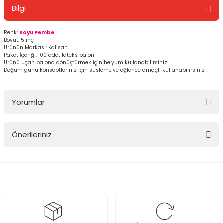
Bilgi
Renk:
Koyu Pembe
Boyut: 5 inç
Ürünün Markası: Kalisan
Paket İçeriği: 100 adet lateks balon
Ürünü uçan balona dönüştürmek için helyum kullanabilirsiniz
Doğum günü konseptleriniz için süsleme ve eğlence amaçlı kullanabilirsiniz
Yorumlar
Önerileriniz
Bu ürüne ilk yorumu siz yapın!
Bu ürünün fiyat bilgisi, resim, ürün açıklamalarında ve diğer
konularda yetersiz gördüğünüz noktaları öneri formunu kullanarak
Yorum Yaz
tarafımıza iletebilirsiniz.
Görüş ve önerileriniz için teşekkür ederiz.
Ürün resmi kalitesiz, bozuk veya görüntülenemiyor.