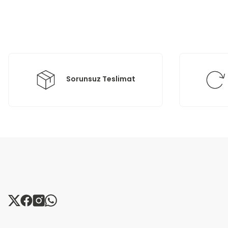
Ürün resmi kalitesiz, bozuk veya görüntülenemiyor.
Ürün açıklamasında eksik bilgiler bulunuyor.
Ürün bilgilerinde hatalar bulunuyor.
Ürün fiyatı diğer sitelerden daha pahalı.
Bu ürüne benzer farklı alternatifler olmalı.
Sorunsuz Teslimat