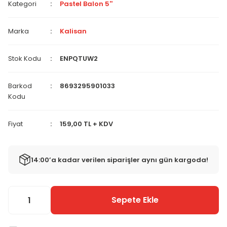
Kategori
Pastel Balon 5''
Marka
Kalisan
Stok Kodu
ENPQTUW2
Barkod
8693295901033
Kodu
Fiyat
159,00 TL + KDV
14:00’a kadar verilen siparişler aynı gün kargoda!
Sepete Ekle