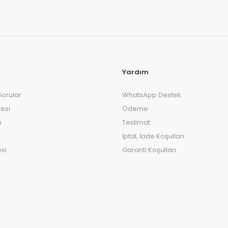
Yardım
Sorular
WhatsApp Destek
esi
Ödeme
ı
Teslimat
İptal, İade Koşulları
si
Garanti Koşulları