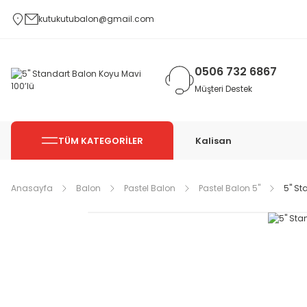
kutukutubalon@gmail.com
0506 732 6867
Müşteri Destek
TÜM KATEGORİLER
Kalisan
Anasayfa
Balon
Pastel Balon
Pastel Balon 5''
5'' S