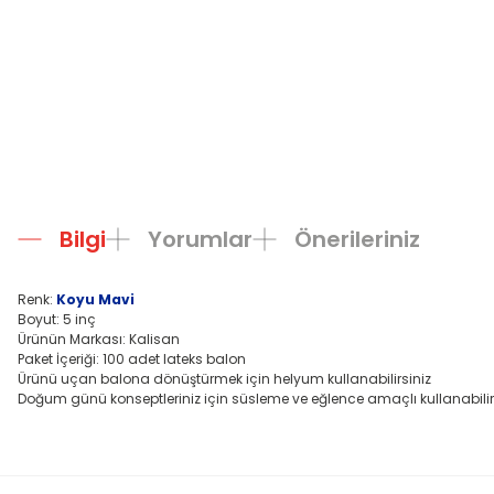
Bilgi
Yorumlar
Önerileriniz
Renk:
Koyu Mavi
Boyut: 5 inç
Ürünün Markası: Kalisan
Paket İçeriği: 100 adet lateks balon
Ürünü uçan balona dönüştürmek için helyum kullanabilirsiniz
Doğum günü konseptleriniz için süsleme ve eğlence amaçlı kullanabilir
Bu ürünün fiyat bilgisi, resim, ürün açıklamalarında ve diğer konula
Görüş ve önerileriniz için teşekkür ederiz.