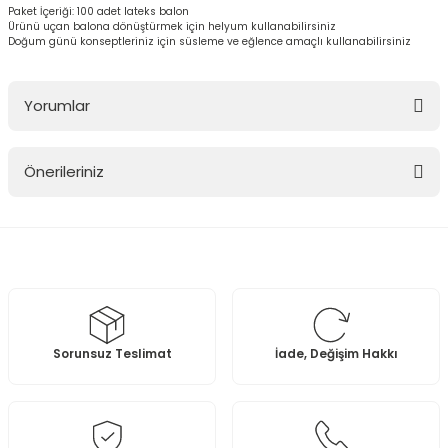
Paket İçeriği: 100 adet lateks balon
Ürünü uçan balona dönüştürmek için helyum kullanabilirsiniz
Doğum günü konseptleriniz için süsleme ve eğlence amaçlı kullanabilirsiniz
Yorumlar
Önerileriniz
Bu ürüne ilk yorumu siz yapın!
Bu ürünün fiyat bilgisi, resim, ürün açıklamalarında ve diğer
konularda yetersiz gördüğünüz noktaları öneri formunu kullanarak
Yorum Yaz
tarafımıza iletebilirsiniz.
Görüş ve önerileriniz için teşekkür ederiz.
Ürün resmi kalitesiz, bozuk veya görüntülenemiyor.
Sorunsuz Teslimat
İade, Değişim Hakkı
Ürün açıklamasında eksik bilgiler bulunuyor.
Ürün bilgilerinde hatalar bulunuyor.
Ürün fiyatı diğer sitelerden daha pahalı.
Bu ürüne benzer farklı alternatifler olmalı.