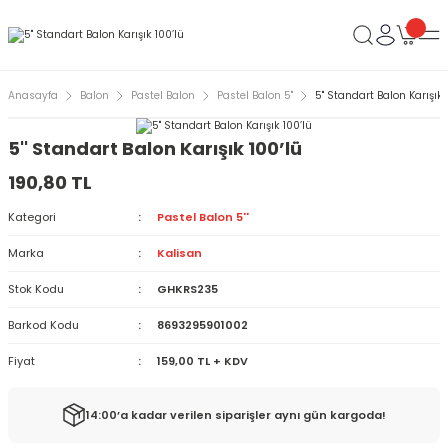
Anasayfa
Balon
Pastel Balon
Pastel Balon 5''
5'' Standart Balon Karışık 
5'' Standart Balon Karışık 100’lü
190,80 TL
Kategori
Pastel Balon 5''
Marka
Kalisan
Stok Kodu
GHKRS235
Barkod Kodu
8693295901002
Fiyat
159,00 TL + KDV
14:00’a kadar verilen siparişler aynı gün kargoda!