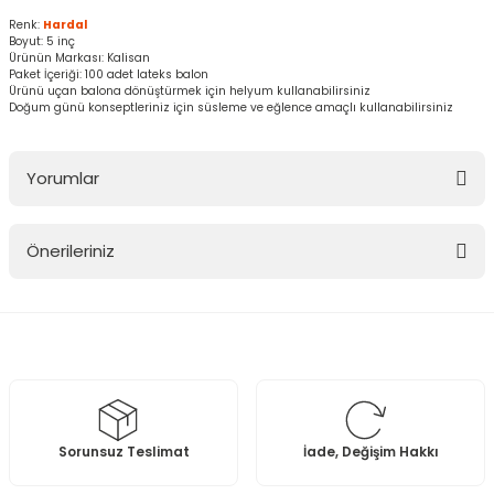
Renk:
Hardal
Boyut: 5 inç
Ürünün Markası: Kalisan
Paket İçeriği: 100 adet lateks balon
Ürünü uçan balona dönüştürmek için helyum kullanabilirsiniz
Doğum günü konseptleriniz için süsleme ve eğlence amaçlı kullanabilirsiniz
Yorumlar
Önerileriniz
Bu ürüne ilk yorumu siz yapın!
Bu ürünün fiyat bilgisi, resim, ürün açıklamalarında ve diğer
konularda yetersiz gördüğünüz noktaları öneri formunu kullanarak
Yorum Yaz
tarafımıza iletebilirsiniz.
Görüş ve önerileriniz için teşekkür ederiz.
Ürün resmi kalitesiz, bozuk veya görüntülenemiyor.
Sorunsuz Teslimat
İade, Değişim Hakkı
Ürün açıklamasında eksik bilgiler bulunuyor.
Ürün bilgilerinde hatalar bulunuyor.