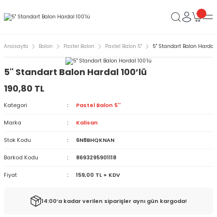
Anasayfa
Balon
Pastel Balon
Pastel Balon 5''
5'' Standart Balon Hardal 
5'' Standart Balon Hardal 100’lü
190,80 TL
Kategori
Pastel Balon 5''
Marka
Kalisan
Stok Kodu
6N8BHQKNAN
Barkod Kodu
8693295901118
Fiyat
159,00 TL + KDV
14:00’a kadar verilen siparişler aynı gün kargoda!