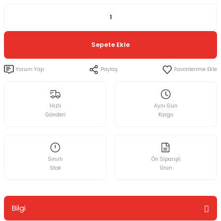
Sepete Ekle
Yorum Yap
Paylaş
Hızlı
Aynı Gün
Gönderi
Kargo
Sınırlı
Ön Siparişli
Stok
Ürün
Bilgi