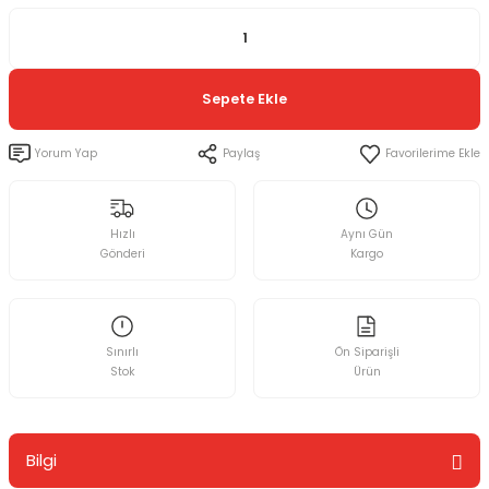
Sepete Ekle
Yorum Yap
Paylaş
Hızlı
Aynı Gün
Gönderi
Kargo
Sınırlı
Ön Siparişli
Stok
Ürün
Bilgi