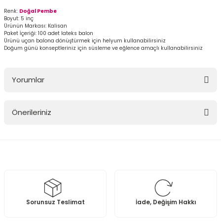
Renk:
Doğal Pembe
Boyut: 5 inç
Ürünün Markası: Kalisan
Paket İçeriği: 100 adet lateks balon
Ürünü uçan balona dönüştürmek için helyum kullanabilirsiniz
Doğum günü konseptleriniz için süsleme ve eğlence amaçlı kullanabilirsiniz
Yorumlar
Önerileriniz
Bu ürüne ilk yorumu siz yapın!
Bu ürünün fiyat bilgisi, resim, ürün açıklamalarında ve diğer
konularda yetersiz gördüğünüz noktaları öneri formunu kullanarak
Yorum Yaz
tarafımıza iletebilirsiniz.
Görüş ve önerileriniz için teşekkür ederiz.
Ürün resmi kalitesiz, bozuk veya görüntülenemiyor.
Sorunsuz Teslimat
İade, Değişim Hakkı
Ürün açıklamasında eksik bilgiler bulunuyor.
Ürün bilgilerinde hatalar bulunuyor.