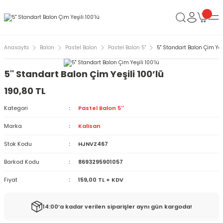
Anasayfa
Balon
Pastel Balon
Pastel Balon 5''
5'' Standart Balon Çim Yeşi
5'' Standart Balon Çim Yeşili 100’lü
190,80 TL
Kategori
Pastel Balon 5''
Marka
Kalisan
Stok Kodu
HJNVZ467
Barkod Kodu
8693295901057
Fiyat
159,00 TL + KDV
14:00’a kadar verilen siparişler aynı gün kargoda!