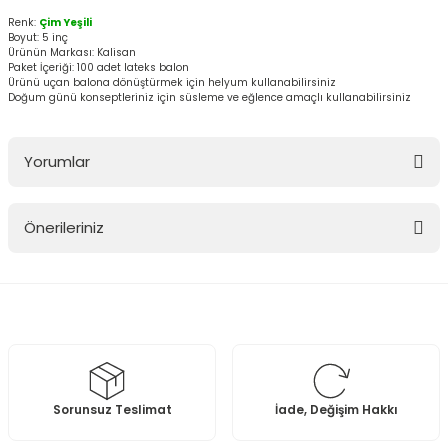
Renk:
Çim Yeşili
Boyut: 5 inç
Ürünün Markası: Kalisan
Paket İçeriği: 100 adet lateks balon
Ürünü uçan balona dönüştürmek için helyum kullanabilirsiniz
Doğum günü konseptleriniz için süsleme ve eğlence amaçlı kullanabilirsiniz
Yorumlar
Önerileriniz
Bu ürüne ilk yorumu siz yapın!
Bu ürünün fiyat bilgisi, resim, ürün açıklamalarında ve diğer
konularda yetersiz gördüğünüz noktaları öneri formunu kullanarak
Yorum Yaz
tarafımıza iletebilirsiniz.
Görüş ve önerileriniz için teşekkür ederiz.
Ürün resmi kalitesiz, bozuk veya görüntülenemiyor.
Sorunsuz Teslimat
İade, Değişim Hakkı
Ürün açıklamasında eksik bilgiler bulunuyor.
Ürün bilgilerinde hatalar bulunuyor.