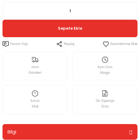
Sepete Ekle
Yorum Yap
Paylaş
Hızlı
Aynı Gün
Gönderi
Kargo
Sınırlı
Ön Siparişli
Stok
Ürün
Bilgi