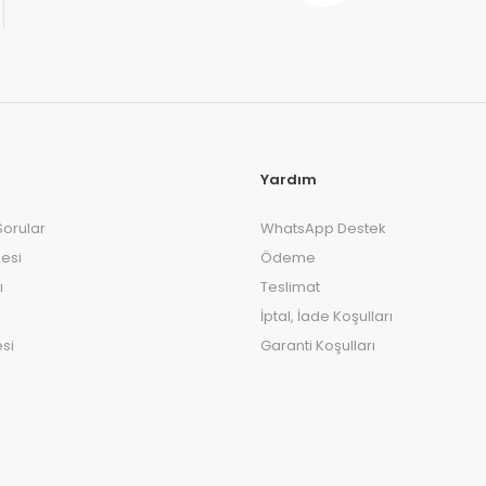
Yardım
Sorular
WhatsApp Destek
esi
Ödeme
ı
Teslimat
İptal, İade Koşulları
si
Garanti Koşulları