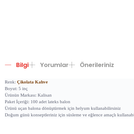
Bilgi
Yorumlar
Önerileriniz
Renk:
Çikolata Kahve
Boyut: 5 inç
Ürünün Markası: Kalisan
Paket İçeriği: 100 adet lateks balon
Ürünü uçan balona dönüştürmek için helyum kullanabilirsiniz
Doğum günü konseptleriniz için süsleme ve eğlence amaçlı kullanabil
Bu ürünün fiyat bilgisi, resim, ürün açıklamalarında ve diğer konula
Görüş ve önerileriniz için teşekkür ederiz.