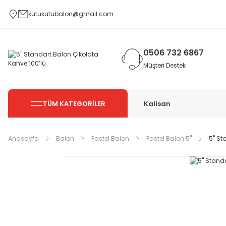
kutukutubalon@gmail.com
0506 732 6867
Müşteri Destek
TÜM KATEGORİLER
Kalisan
Anasayfa
Balon
Pastel Balon
Pastel Balon 5''
5'' S