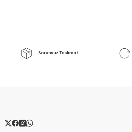
Ürün resmi kalitesiz, bozuk veya görüntülenemiyor.
Ürün açıklamasında eksik bilgiler bulunuyor.
Ürün bilgilerinde hatalar bulunuyor.
Ürün fiyatı diğer sitelerden daha pahalı.
Bu ürüne benzer farklı alternatifler olmalı.
Sorunsuz Teslimat