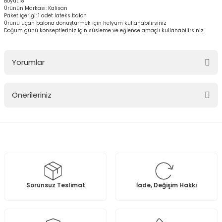
Boyut:18''
Ürünün Markası: Kalisan
Paket İçeriği: 1 adet lateks balon
Ürünü uçan balona dönüştürmek için helyum kullanabilirsiniz
Doğum günü konseptleriniz için süsleme ve eğlence amaçlı kullanabilirsiniz
Yorumlar
Önerileriniz
Bu ürüne ilk yorumu siz yapın!
Bu ürünün fiyat bilgisi, resim, ürün açıklamalarında ve diğer
konularda yetersiz gördüğünüz noktaları öneri formunu kullanarak
Yorum Yaz
tarafımıza iletebilirsiniz.
Görüş ve önerileriniz için teşekkür ederiz.
Ürün resmi kalitesiz, bozuk veya görüntülenemiyor.
Sorunsuz Teslimat
İade, Değişim Hakkı
Ürün açıklamasında eksik bilgiler bulunuyor.
Ürün bilgilerinde hatalar bulunuyor.
Ürün fiyatı diğer sitelerden daha pahalı.