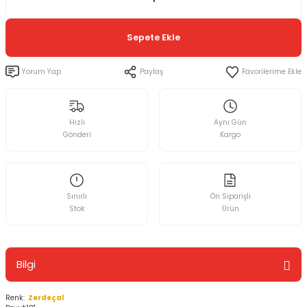
Sepete Ekle
Yorum Yap
Paylaş
Hızlı
Aynı Gün
Gönderi
Kargo
Sınırlı
Ön Siparişli
Stok
Ürün
Bilgi
Renk:
Zerdeçal