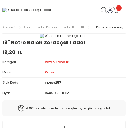
Anasayfa
Balon
Retro Renkler
Retro Balon 18 ''
18'' Retro Balon Zerdeçal 
18'' Retro Balon Zerdeçal 1 adet
19,20 TL
Kategori
Retro Balon 18 ''
Marka
Kalisan
Stok Kodu
HLNXY257
Fiyat
16,00 TL + KDV
14:00’a kadar verilen siparişler aynı gün kargoda!