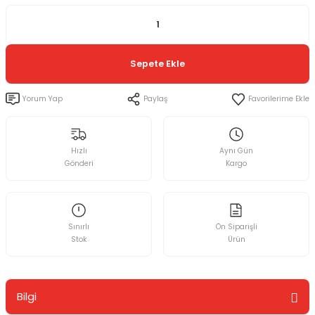
Sepete Ekle
Yorum Yap
Paylaş
Hızlı
Aynı Gün
Gönderi
Kargo
Sınırlı
Ön Siparişli
Stok
Ürün
Bilgi