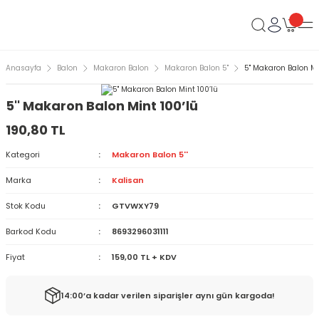
Anasayfa
Balon
Makaron Balon
Makaron Balon 5''
5'' Makaron Balon Mi
5'' Makaron Balon Mint 100’lü
190,80 TL
Kategori
Makaron Balon 5''
Marka
Kalisan
Stok Kodu
GTVWXY79
Barkod Kodu
8693296031111
Fiyat
159,00 TL + KDV
14:00’a kadar verilen siparişler aynı gün kargoda!