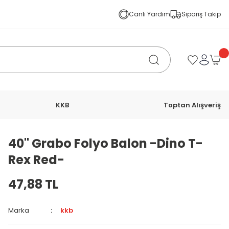
Canlı Yardım
Sipariş Takip
KKB
Toptan Alışveriş
40'' Grabo Folyo Balon -Dino T-
Rex Red-
47,88 TL
Marka
kkb