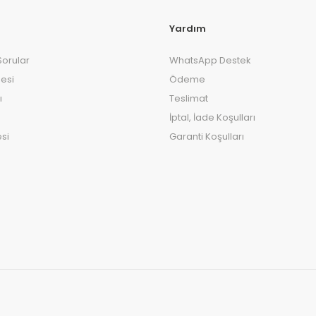
Yardım
Sorular
WhatsApp Destek
esi
Ödeme
ı
Teslimat
İptal, İade Koşulları
si
Garanti Koşulları