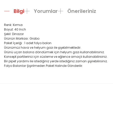
Bilgi
Yorumlar
Önerileriniz
Renk: Kırmızı
Boyut: 40 Inch
Şekil: Dinazor
Ürünün Markası: Grabo
Paket İçeriği : 1 adet folyo balon
Ürünümüz hava ve helyum gazı ile şişebilmektedir.
Ürünü uçan balona döndürmek için helyum gazı kullanabilirsiniz.
Konsept partileriniz için süsleme ve eğlence amaçlı kullanabilirsiniz.
Bir pipet yardımı ile istediğiniz yerde istediğiniz zaman şişirebilirsiniz.
Folyo Balonlar Şişirilmeden Paket Halinde Gönderilir.
Bu ürünün fiyat bilgisi, resim, ürün açıklamalarında ve diğer konula
Görüş ve önerileriniz için teşekkür ederiz.
Ürün resmi kalitesiz, bozuk veya görüntülenemiyor.
Ürün açıklamasında eksik bilgiler bulunuyor.
Ürün bilgilerinde hatalar bulunuyor.
Ürün fiyatı diğer sitelerden daha pahalı.