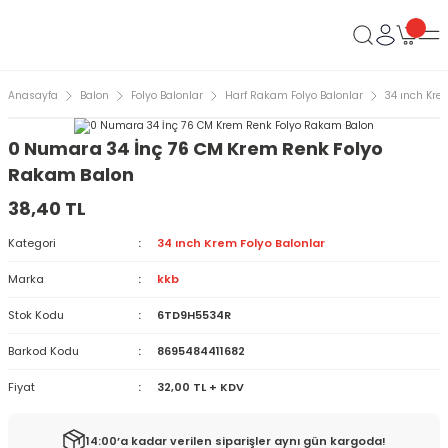
Anasayfa
Balon
Folyo Balonlar
Harf Rakam Folyo Balonlar
34 ınch Kre
0 Numara 34 İnç 76 CM Krem Renk Folyo
Rakam Balon
38,40 TL
Kategori
34 ınch Krem Folyo Balonlar
Marka
kkb
Stok Kodu
6TD9H5534R
Barkod Kodu
8695484411682
Fiyat
32,00 TL + KDV
14:00’a kadar verilen siparişler aynı gün kargoda!