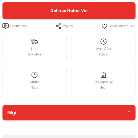
Gelince Haber Ver
Yorum Yap
Paylaş
Hızlı
Aynı Gün
Gönderi
Kargo
Sınırlı
Ön Siparişli
Stok
Ürün
Bilgi