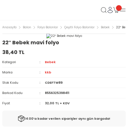
Anasayfa
Balon
Folyo Balonlar
Çeşitli Folyo Balonlar
Bebek
22″ Beb
22″ Bebek mavi folyo
38,40 TL
Kategori
Bebek
Marka
kkb
Stok Kodu
CDEFTW89
Barkod Kodu
8556325398411
Fiyat
32,00 TL + KDV
14:00’a kadar verilen siparişler aynı gün kargoda!