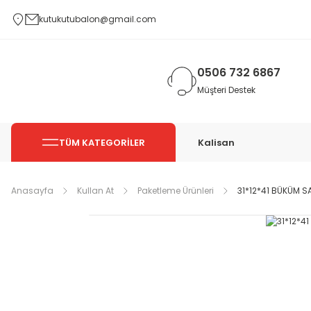
kutukutubalon@gmail.com
0506 732 6867
Müşteri Destek
TÜM KATEGORİLER
Kalisan
Anasayfa
Kullan At
Paketleme Ürünleri
31*12*41 BÜKÜM SA