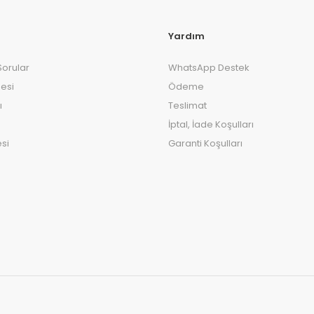
Yardım
Sorular
WhatsApp Destek
esi
Ödeme
ı
Teslimat
İptal, İade Koşulları
si
Garanti Koşulları