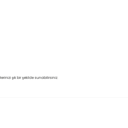
nizi şık bir şekilde sunabilirsiniz.
rda yetersiz gördüğünüz noktaları öneri formunu kullanarak tarafımıza il
Bu ürüne ilk yorumu siz yapın!
Yorum Yaz