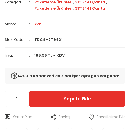
Kategori
Paketleme Ürünleri
,
31*12*41 Çanta
,
Paketleme Ürünleri
,
31*12*41 Çanta
Marka
kkb
Stok Kodu
TDC9H7T94X
Fiyat
189,99 TL + KDV
14:00’a kadar verilen siparişler aynı gün kargoda!
Sepete Ekle
Yorum Yap
Paylaş