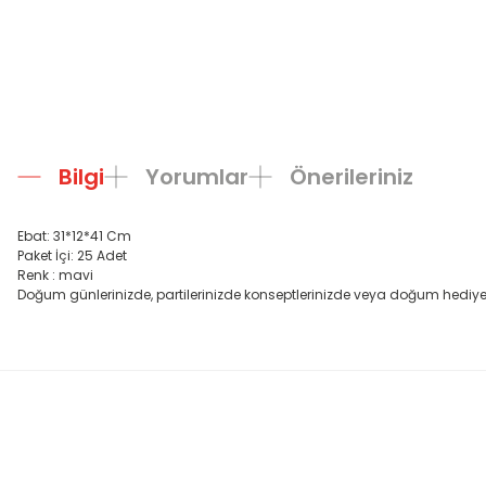
Bilgi
Yorumlar
Önerileriniz
Ebat: 31*12*41 Cm
Paket İçi: 25 Adet
Renk : mavi
Doğum günlerinizde, partilerinizde konseptlerinizde veya doğum hediyeleri
Bu ürünün fiyat bilgisi, resim, ürün açıklamalarında ve diğer konula
Görüş ve önerileriniz için teşekkür ederiz.
Ürün resmi kalitesiz, bozuk veya görüntülenemiyor.
Ürün açıklamasında eksik bilgiler bulunuyor.
Ürün bilgilerinde hatalar bulunuyor.
Ürün fiyatı diğer sitelerden daha pahalı.