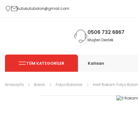
kutukutubalon@gmail.com
0506 732 6867
Müşteri Destek
TÜM KATEGORİLER
Kalisan
Anasayfa
Balon
Folyo Balonlar
Harf Rakam Folyo Balon