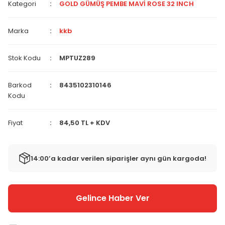
Kategori
GOLD GÜMÜŞ PEMBE MAVİ ROSE 32 INCH
Marka
kkb
Stok Kodu
MPTUZ289
Barkod
8435102310146
Kodu
Fiyat
84,50 TL + KDV
14:00’a kadar verilen siparişler aynı gün kargoda!
Gelince Haber Ver