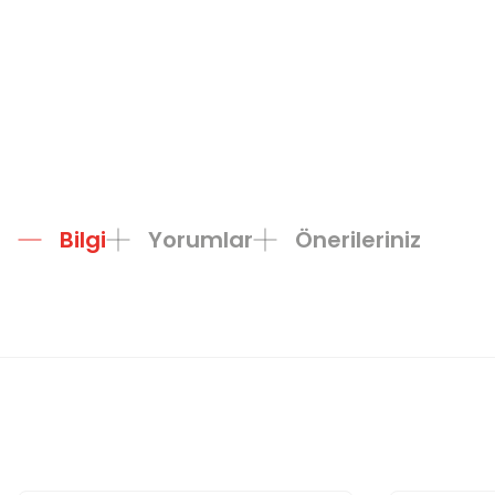
Bilgi
Yorumlar
Önerileriniz
Bu ürünün fiyat bilgisi, resim, ürün açıklamalarında ve diğer konula
Görüş ve önerileriniz için teşekkür ederiz.
Ürün resmi kalitesiz, bozuk veya görüntülenemiyor.
Ürün açıklamasında eksik bilgiler bulunuyor.
Ürün bilgilerinde hatalar bulunuyor.
Ürün fiyatı diğer sitelerden daha pahalı.