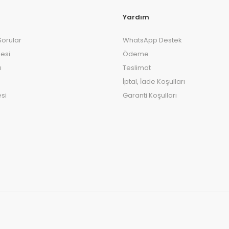
Yardım
Sorular
WhatsApp Destek
esi
Ödeme
ı
Teslimat
İptal, İade Koşulları
si
Garanti Koşulları