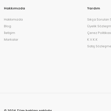
Hakkımızda
Yardım
Hakkımızda
Sıkça Sorulan 
Blog
Üyelik Sözleşm
İletişim
Çerez Politikas
Markalar
K.V.K.K
Satış Sözleşme
© 2024 Tüm hakları saklıdır.