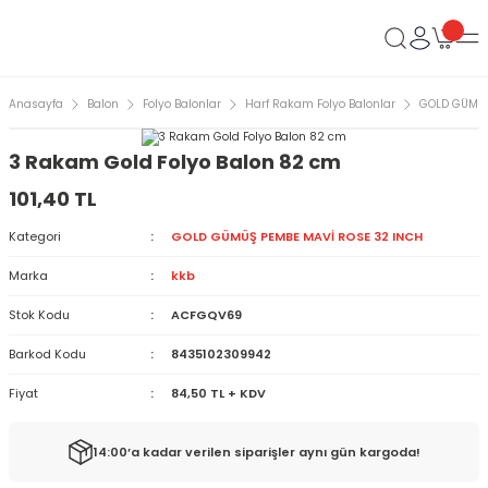
Anasayfa
Balon
Folyo Balonlar
Harf Rakam Folyo Balonlar
GOLD GÜMÜŞ
3 Rakam Gold Folyo Balon 82 cm
101,40 TL
Kategori
GOLD GÜMÜŞ PEMBE MAVİ ROSE 32 INCH
Marka
kkb
Stok Kodu
ACFGQV69
Barkod Kodu
8435102309942
Fiyat
84,50 TL + KDV
14:00’a kadar verilen siparişler aynı gün kargoda!