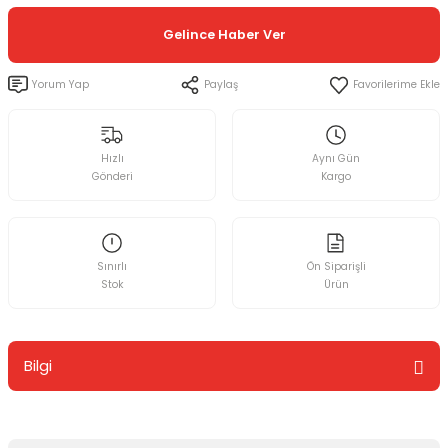
Gelince Haber Ver
Yorum Yap
Paylaş
Hızlı
Aynı Gün
Gönderi
Kargo
Sınırlı
Ön Siparişli
Stok
Ürün
Bilgi