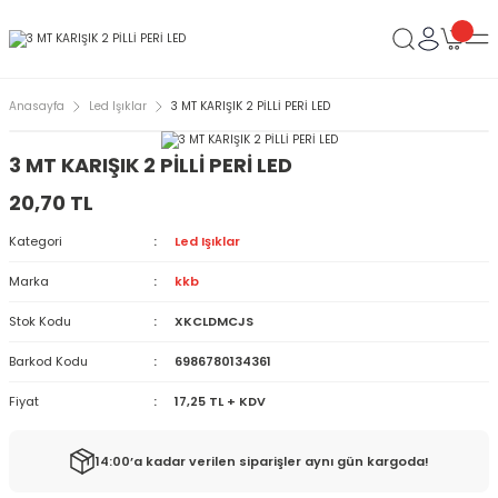
Anasayfa
Led Işıklar
3 MT KARIŞIK 2 PİLLİ PERİ LED
3 MT KARIŞIK 2 PİLLİ PERİ LED
20,70 TL
Kategori
Led Işıklar
Marka
kkb
Stok Kodu
XKCLDMCJS
Barkod Kodu
6986780134361
Fiyat
17,25 TL + KDV
14:00’a kadar verilen siparişler aynı gün kargoda!