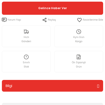
Gelince Haber Ver
Yorum Yap
Paylaş
Hızlı
Aynı Gün
Gönderi
Kargo
Sınırlı
Ön Siparişli
Stok
Ürün
Bilgi