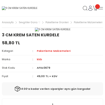
Anasayfa
Sevgililer Günü ♡
Paketleme Ürünleri
Paketleme Malzemeleri
3 CM KREM SATEN KURDELE
58,80 TL
Kategori
Paketleme Malzemeleri
Marka
kkb
Stok Kodu
AFSU3679
Fiyat
49,00 TL + KDV
14:00’a kadar verilen siparişler aynı gün kargoda!