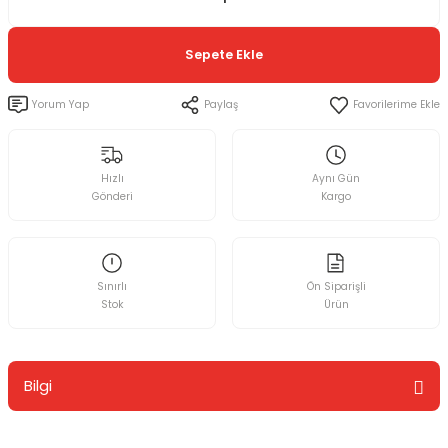
Sepete Ekle
Yorum Yap
Paylaş
Hızlı
Aynı Gün
Gönderi
Kargo
Sınırlı
Ön Siparişli
Stok
Ürün
Bilgi