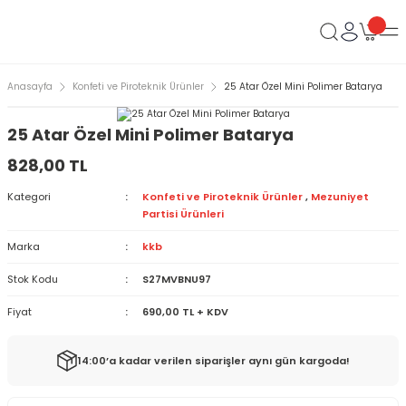
Anasayfa
Konfeti ve Piroteknik Ürünler
25 Atar Özel Mini Polimer Batarya
25 Atar Özel Mini Polimer Batarya
828,00 TL
Kategori
Konfeti ve Piroteknik Ürünler
,
Mezuniyet
Partisi Ürünleri
Marka
kkb
Stok Kodu
S27MVBNU97
Fiyat
690,00 TL + KDV
14:00’a kadar verilen siparişler aynı gün kargoda!