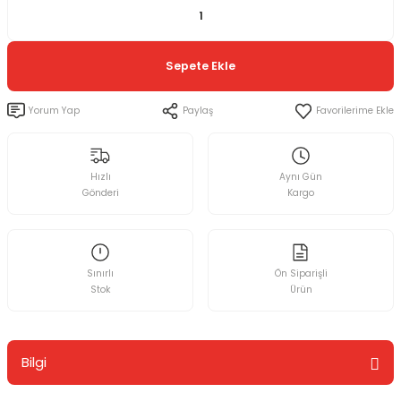
Sepete Ekle
Yorum Yap
Paylaş
Hızlı
Aynı Gün
Gönderi
Kargo
Sınırlı
Ön Siparişli
Stok
Ürün
Bilgi