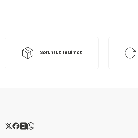
Ürün resmi kalitesiz, bozuk veya görüntülenemiyor.
Ürün açıklamasında eksik bilgiler bulunuyor.
Ürün bilgilerinde hatalar bulunuyor.
Ürün fiyatı diğer sitelerden daha pahalı.
Bu ürüne benzer farklı alternatifler olmalı.
Sorunsuz Teslimat