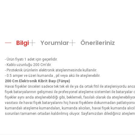
Bilgi
Yorumlar
Önerileriniz
- Ürün fiyatı 1 adet için geçerlidir.
- Kablo uzunluğu 200 Cm'dir.
- Piroteknik ürünlerin elektronik ateşlenmesinde kullanılır.
- 0.5 amper ve üzeri kumanda , pil veya akü ile ateşlenebilir.
200 Cm Elektronik Kibrit Başı (Fünye)
Havai fişekler önceleri sadece tek tek eli ile ya da ortak fitil ile ateşleniyordu anc
fişek bataryalarının gelişmesi ile profesyonel ateşleme sistemleri ile bataryala
fişekler aynı anda ateşlenebildiği gibi, beklemeli, fasılalı olarak da ateşlene
vasıtası ile havai fişek bataryalarını hiç havai fişeklere dokunmadan patlatıyorsu
kumandalı ateşleme kumandaları, kumanda alıcıları, havai fişek kumanda alıcılar
sorunları tamamen ortadan kaldırılmış oluyor. Sayfamızdan dilediğiniz ateşlem
Bu ürünün fiyat bilgisi, resim, ürün açıklamalarında ve diğer konula
Görüş ve önerileriniz için teşekkür ederiz.