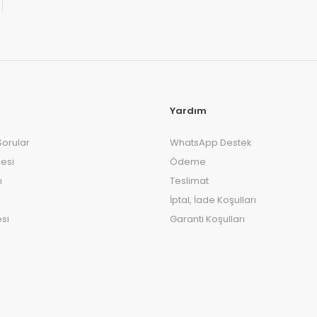
Yardım
Sorular
WhatsApp Destek
esi
Ödeme
ı
Teslimat
İptal, İade Koşulları
si
Garanti Koşulları