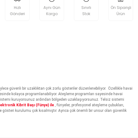
Hızlı
Aynı Gün
Sınırlı
Ön Siparişli
Gönderi
Kargo
Stok
Ürün
öylece güvenli bir uzaklıktan çok zorlu gösteriler düzenlenebiliyor. Özellikle havai
 sayesinde kolayca programlanabiliyor. Ateşleme programları sayesinde havai
in sistemi kuruyorsunuz ardından bölgeden uzaklaşıyorsunuz. Telsiz sistemi
ektronik Kibrit Başı (Fünye) ile
, fünyeler, profesyonel ateşleme çubukları,
e gösteri kurulumu çok kısalmıştır. Ayrıca çok önemli bir unsur olan güvenlik
etebilirsiniz.