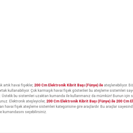
ak artık havai fişekler,
20
0 Cm Elektronik Kibrit Başı (Fünye) ile
ateşlenebiliyor. B
r ortak kullanabiliyor. Çok karmaşık havai fişek gösterileri bu ateşleme sistemleri
biliyor. Üstelik bu sistemleri uzaktan kumanda ile kullanmanız da mümkün! Bunun iç
nuz. Elektronik ateşleyiciler,
20
0 Cm Elektronik Kibrit Başı (Fünye) ile
20
0 Cm El
ı havai fişek ateşleme sistemleri kategorisine gire araçlardır. Bu araçlar sayesind
e kumandasını seçebilirsiniz.
rda yetersiz gördüğünüz noktaları öneri formunu kullanarak tarafımıza il
Bu ürüne ilk yorumu siz yapın!