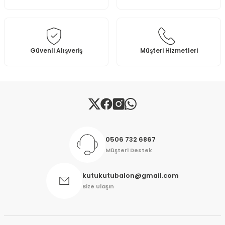
Ürün bilgilerinde hatalar bulunuyor.
Ürün fiyatı diğer sitelerden daha pahalı.
Bu ürüne benzer farklı alternatifler olmalı.
Güvenli Alışveriş
Müşteri Hizmetleri
Gönder
0506 732 6867
Müşteri Destek
kutukutubalon@gmail.com
Bize Ulaşın