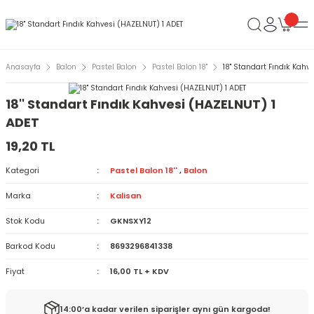
Anasayfa
Balon
Pastel Balon
Pastel Balon 18''
18'' Standart Fındık Kahv
18'' Standart Fındık Kahvesi (HAZELNUT) 1
ADET
19,20 TL
Kategori
Pastel Balon 18''
,
Balon
Marka
Kalisan
Stok Kodu
GKNSXY12
Barkod Kodu
8693296841338
Fiyat
16,00 TL + KDV
14:00’a kadar verilen siparişler aynı gün kargoda!