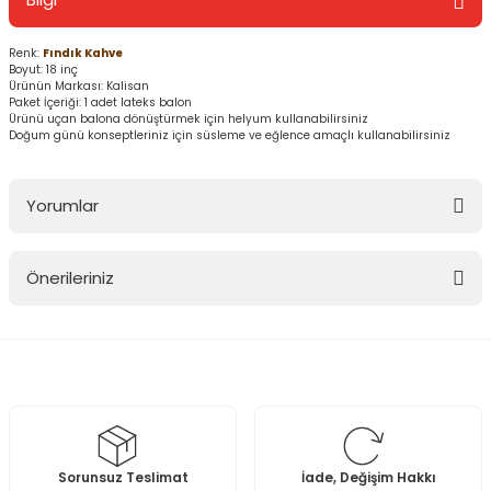
Renk:
Fındık Kahve
Boyut: 18 inç
Ürünün Markası: Kalisan
Paket İçeriği: 1 adet lateks balon
Ürünü uçan balona dönüştürmek için helyum kullanabilirsiniz
Doğum günü konseptleriniz için süsleme ve eğlence amaçlı kullanabilirsiniz
Yorumlar
Önerileriniz
Bu ürüne ilk yorumu siz yapın!
Bu ürünün fiyat bilgisi, resim, ürün açıklamalarında ve diğer
konularda yetersiz gördüğünüz noktaları öneri formunu kullanarak
Yorum Yaz
tarafımıza iletebilirsiniz.
Görüş ve önerileriniz için teşekkür ederiz.
Ürün resmi kalitesiz, bozuk veya görüntülenemiyor.
Sorunsuz Teslimat
İade, Değişim Hakkı
Ürün açıklamasında eksik bilgiler bulunuyor.