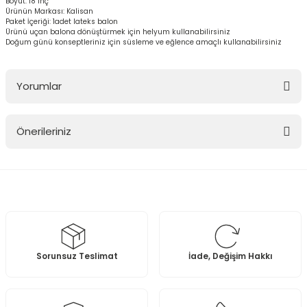
Boyut: 18 inç
Ürünün Markası: Kalisan
Paket İçeriği: 1adet lateks balon
Ürünü uçan balona dönüştürmek için helyum kullanabilirsiniz
Doğum günü konseptleriniz için süsleme ve eğlence amaçlı kullanabilirsiniz
Yorumlar
Önerileriniz
Bu ürüne ilk yorumu siz yapın!
Bu ürünün fiyat bilgisi, resim, ürün açıklamalarında ve diğer
konularda yetersiz gördüğünüz noktaları öneri formunu kullanarak
Yorum Yaz
tarafımıza iletebilirsiniz.
Görüş ve önerileriniz için teşekkür ederiz.
Ürün resmi kalitesiz, bozuk veya görüntülenemiyor.
Sorunsuz Teslimat
İade, Değişim Hakkı
Ürün açıklamasında eksik bilgiler bulunuyor.
Ürün bilgilerinde hatalar bulunuyor.
Ürün fiyatı diğer sitelerden daha pahalı.