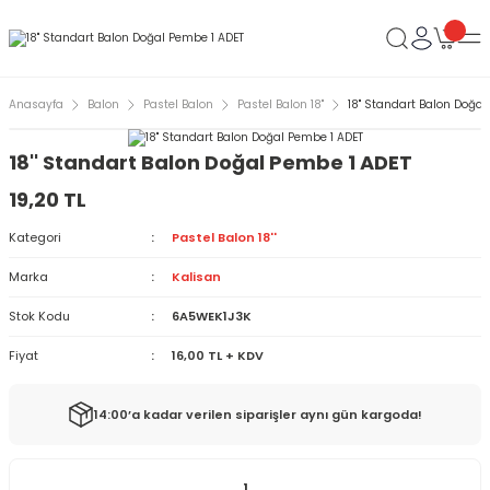
Anasayfa
Balon
Pastel Balon
Pastel Balon 18''
18'' Standart Balon Doğa
18'' Standart Balon Doğal Pembe 1 ADET
19,20 TL
Kategori
Pastel Balon 18''
Marka
Kalisan
Stok Kodu
6A5WEK1J3K
Fiyat
16,00 TL + KDV
14:00’a kadar verilen siparişler aynı gün kargoda!