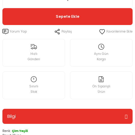
Sepete Ekle
Yorum Yap
Paylaş
Hızlı
Aynı Gün
Gönderi
Kargo
Sınırlı
Ön Siparişli
Stok
Ürün
Bilgi
Renk:
Çim Yeşili