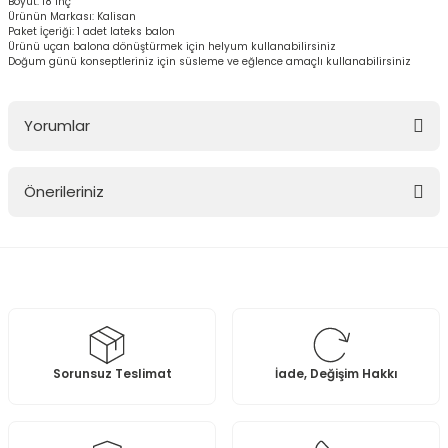
Boyut: 18 inç
Ürünün Markası: Kalisan
Paket İçeriği: 1 adet lateks balon
Ürünü uçan balona dönüştürmek için helyum kullanabilirsiniz
Doğum günü konseptleriniz için süsleme ve eğlence amaçlı kullanabilirsiniz
Yorumlar
Önerileriniz
Bu ürüne ilk yorumu siz yapın!
Bu ürünün fiyat bilgisi, resim, ürün açıklamalarında ve diğer
konularda yetersiz gördüğünüz noktaları öneri formunu kullanarak
Yorum Yaz
tarafımıza iletebilirsiniz.
Görüş ve önerileriniz için teşekkür ederiz.
Ürün resmi kalitesiz, bozuk veya görüntülenemiyor.
Sorunsuz Teslimat
İade, Değişim Hakkı
Ürün açıklamasında eksik bilgiler bulunuyor.
Ürün bilgilerinde hatalar bulunuyor.
Ürün fiyatı diğer sitelerden daha pahalı.