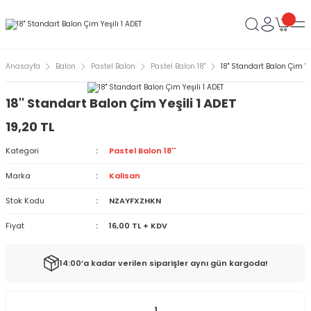
Anasayfa
Balon
Pastel Balon
Pastel Balon 18''
18'' Standart Balon Çim Ye
18'' Standart Balon Çim Yeşili 1 ADET
19,20 TL
Kategori
Pastel Balon 18''
Marka
Kalisan
Stok Kodu
NZAYFXZHKN
Fiyat
16,00 TL + KDV
14:00’a kadar verilen siparişler aynı gün kargoda!