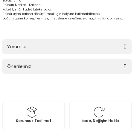
Boyut: 18 inç
Ürünün Markası: Kalisan
Paket İçeriği: 1 adet lateks balon
Ürünü uçan balona dönüştürmek için helyum kullanabilirsiniz
Doğum günü konseptleriniz için süsleme ve eğlence amaçlı kullanabilirsiniz
Yorumlar
Önerileriniz
Bu ürüne ilk yorumu siz yapın!
Bu ürünün fiyat bilgisi, resim, ürün açıklamalarında ve diğer
konularda yetersiz gördüğünüz noktaları öneri formunu kullanarak
Yorum Yaz
tarafımıza iletebilirsiniz.
Görüş ve önerileriniz için teşekkür ederiz.
Ürün resmi kalitesiz, bozuk veya görüntülenemiyor.
Sorunsuz Teslimat
İade, Değişim Hakkı
Ürün açıklamasında eksik bilgiler bulunuyor.
Ürün bilgilerinde hatalar bulunuyor.