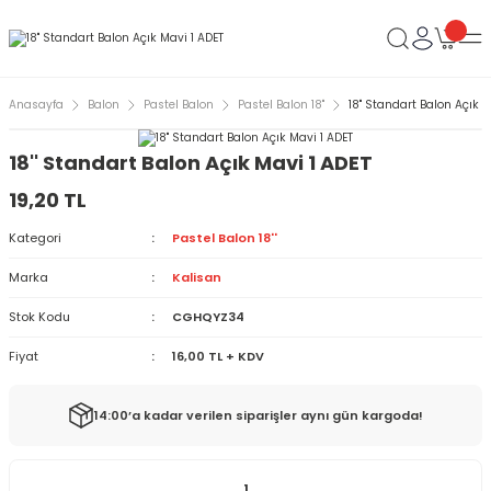
Anasayfa
Balon
Pastel Balon
Pastel Balon 18''
18'' Standart Balon Açık M
18'' Standart Balon Açık Mavi 1 ADET
19,20 TL
Kategori
Pastel Balon 18''
Marka
Kalisan
Stok Kodu
CGHQYZ34
Fiyat
16,00 TL + KDV
14:00’a kadar verilen siparişler aynı gün kargoda!