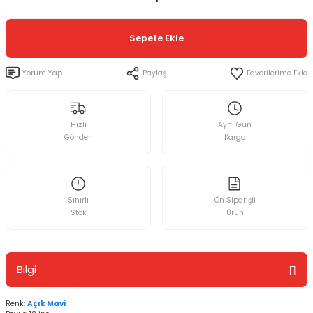
Sepete Ekle
Yorum Yap
Paylaş
Hızlı
Aynı Gün
Gönderi
Kargo
Sınırlı
Ön Siparişli
Stok
Ürün
Bilgi
Renk:
Açık Mavi